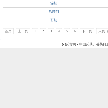
涂剂
涂膜剂
酊剂
首页
上一页
1
2
3
4
5
6
下一页
末页（
(c)药标网 - 中国药典、兽药