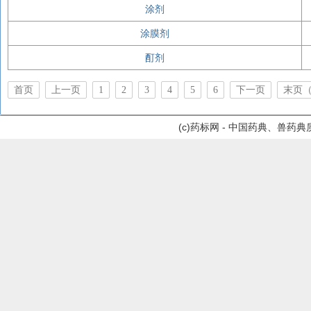
涂剂
涂膜剂
酊剂
首页
上一页
1
2
3
4
5
6
下一页
末页（
(c)药标网 - 中国药典、兽药