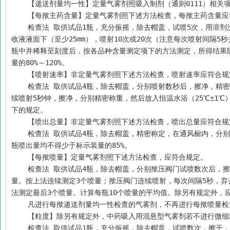
    【递送剂量均一性】定量气雾剂照吸入制剂（通则0111）
    【每揿主药含量】定量气雾剂照下述方法检查，每揿主药含量
    检查法 取供试品1瓶，充分振摇，除去帽盖，试喷5次，用溶剂洗净套口，充分干燥后，倒置于已加入一定量吸收液的适宜烧杯中，将套口浸入吸
收液液面下（至少25mm），喷射10次或20次（注意每次喷射间隔
瓶中并稀释至刻度后，按各品种含量测定项下的方法测定，所得结果
量的80%～120%。
    【喷射速率】非定量气雾剂照下述方法检查，喷射速率应符合
    检查法 取供试品4瓶，除去帽盖，分别喷射数秒后，擦净，精密称定，将其浸入恒温水浴（25℃±1℃）中30分钟，取出，擦干，除另有规定外，连
续喷射5秒钟，擦净，分别精密称重，然后放入恒温水浴（25℃±1℃
下的规定。
    【喷出总量】非定量气雾剂照下述方法检查，喷出总量应符合
    检查法 取供试品4瓶，除去帽盖，精密称定，在通风橱内，分别连续喷射于已加入适量吸收液的容器中，直至喷尽为止，擦净，分别精密称定，每
瓶喷出量均不得少于标示装量的85%。
    【每揿喷量】定量气雾剂照下述方法检查，应符合规定。
    检查法 取供试品4瓶，除去帽盖，分别揿压阀门试喷数次后，擦净，精密称定，揿压阀门喷射1次，擦净，再精密称定。前后两次重量之差为1个喷
量。按上法连续测定3个喷量；揿压阀门连续喷射，每次间隔5秒，弃
法测定最后3个喷量。计算每瓶10个喷量的平均值。除另有规定外，应为
    凡进行每揿递送剂量均一性检查的气雾剂，不再进行每揿喷量
    【粒度】除另有规定外，中药吸入用混悬型气雾剂若不进行
    检查法 取供试品1瓶，充分振摇，除去帽盖，试喷数次，擦干，取清洁干燥的载玻片一块，置距喷嘴垂直方向5cm处喷射1次，用约2ml四氯化碳小