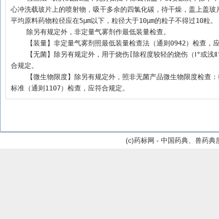
心冲洗载玻片上的喷射物，吸干多余的四氯化碳，待干燥，盖上盖玻片
平均原料药物粒径应在5μm以下，粒径大于10μm的粒子不得过10粒。
    除另有规定外，非定量气雾剂作最低装量检查。
    【装量】非定量气雾剂照最低装量检查法（通则0942）检查
    【无菌】除另有规定外，用于烧伤[除程度较轻的烧伤（Ⅰ°或浅Ⅱ°）]、严重创伤或临床必需无菌的气雾剂，照无菌检查法（通则1101）检查，应符
合规定。
    【微生物限度】除另有规定外，照非无菌产品微生物限度检查：微生物计数法（通则1105）和控制菌检查法（通则1106）及非无菌药品微生物限度
标准（通则1107）检查，应符合规定。
(c)药标网 - 中国药典、兽药