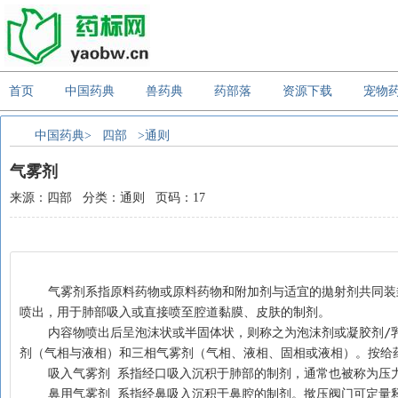
首页
中国药典
兽药典
药部落
资源下载
宠物
中国药典>
四部
>通则
气雾剂
来源：四部 分类：通则 页码：17
    气雾剂系指原料药物或原料药物和附加剂与适宜的拋射剂共同装封于具有特制阀门系统的耐压容器中，使用时借助抛射剂的压力将内容物呈雾状物
喷出，用于肺部吸入或直接喷至腔道黏膜、皮肤的制剂。
    内容物喷出后呈泡沫状或半固体状，则称之为泡沫剂或凝胶剂/乳膏剂。按用药途径可分为吸入气雾剂、非吸入气雾剂。按处方组成可分为二相气雾
剂（气相与液相）和三相气雾剂（气相、液相、固相或液相）。按给
    吸入气雾剂 系指经口吸入沉积于肺部的制剂，通常也被称
    鼻用气雾剂 系指经鼻吸入沉积于鼻腔的制剂。揿压阀门可定