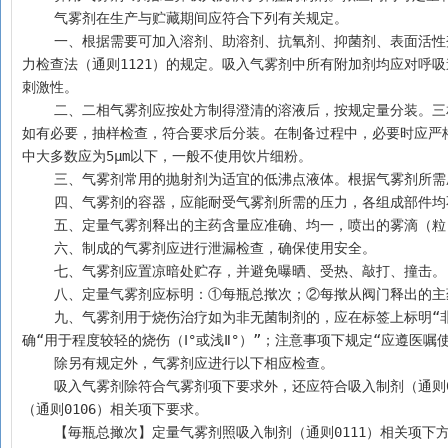
    气雾剂在生产与贮藏期间应符合下列有关规定。
    一、根据需要可加入溶剂、助溶剂、抗氧剂、抑菌剂、表面活性剂等附加剂，除另有规定外，在制剂确定处方时，该处方的抑菌效力应符合抑菌效
力检查法（通则1121）的规定。吸入气雾剂中所有附加剂均应对呼
刺激性。
    二、二相气雾剂应按处方制得澄清的溶液后，按规定量分装。三相气雾剂应将微粉化（或乳化）原料药物和附加剂充分混合制得混悬液或乳状液，
如有必要，抽样检查，符合要求后分装。在制备过程中，必要时应严格
中大多数应为5μm以下，一般不使用饮片细粉。
    三、气雾剂常用的抛射剂为适宜的低沸点液体。根据气雾剂
    四、气雾剂的容器，应能耐受气雾剂所需的压力，各组成
    五、定量气雾剂释出的主药含量应准确、均一，喷出的雾滴（
    六、制成的气雾剂应进行泄漏检查，确保使用安全。
    七、气雾剂应置凉暗处贮存，并避免曝晒、受热、敲打、撞击。
    八、定量气雾剂应标明：①每瓶总揿次；②每揿从阀门释出
    九、气雾剂用于烧伤治疗如为非无菌制剂的，应在标签上标明“非无菌制剂”；产品说明书中应注明“本品为非无菌制剂”，同时在适应证下应明
确“用于程度较轻的烧伤（Ⅰ°或浅Ⅱ°）”；注意事项下规定“应遵医嘱
    除另有规定外，气雾剂应进行以下相应检查。
    吸入气雾剂除符合气雾剂项下要求外，还应符合吸入制剂（通则0111）相关项下要求；鼻用气雾剂除符合气雾剂项下要求外，还应符合鼻用制剂
（通则0106）相关项下要求。
    【毎瓶总撖次】定量气雾剂照吸入制剂（通则0111）相关