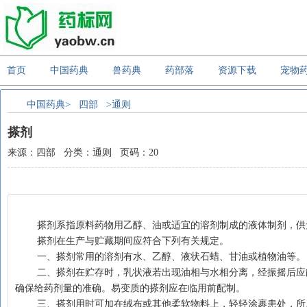
首页
中国药典
兽药典
药部落
资源下载
宠物
中国药典>
四部
>通则
搽剂
来源：四部 分类：通则 页码：20
    搽剂系指原料药物用乙醇、油或适宜的溶剂制成的液体制剂，
    搽剂在生产与贮藏期间应符合下列有关规定。
    一、搽剂常用的溶剂有水、乙醇、液状石蜡、甘油或植物油等。
    二、搽剂在贮存时，乳状液若出现油相与水相分离，经振摇后应能重新形成乳状液；混悬液若出现沉淀物，经振摇应易分散，并具足够稳定性，以
确保给药剂量的准确。易变质的搽剂应在临用前配制。
    三、搽剂用时可加在绒布或其他柔软物料上，轻轻涂裹患处