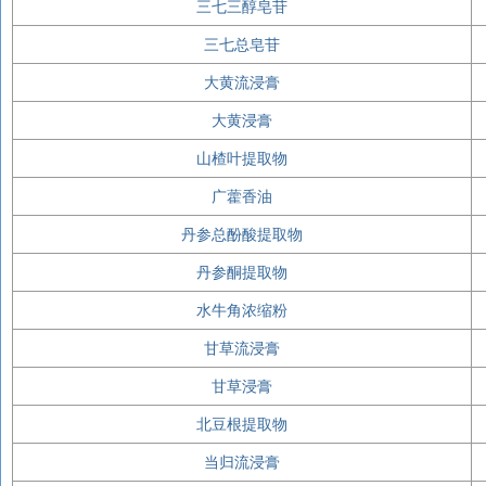
三七三醇皂苷
三七总皂苷
大黄流浸膏
大黄浸膏
山楂叶提取物
广藿香油
丹参总酚酸提取物
丹参酮提取物
水牛角浓缩粉
甘草流浸膏
甘草浸膏
北豆根提取物
当归流浸膏