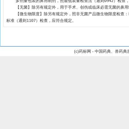
    多剂量包装的鼻用制剂，照最低装量检查法（通则0942）检
    【无菌】除另有规定外，用于手术、创伤或临床必需无菌的鼻
    【微生物限度】除另有规定外，照非无菌产品微生物限度检查：微生物计数法（通则1105）和控制菌检查法（通则1106）及非无菌药品微生物限度
标准（通则1107）检查，应符合规定。
(c)药标网 - 中国药典、兽药