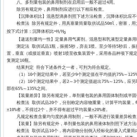
    八、多剂量包装的鼻用制剂在启用后一般不超过4周。
    除另有规定外，鼻用制剂应进行以下相应检查。
    【沉降体积比】混悬型滴鼻剂照下述方法检查，沉降体积比应不
    检查法 除另有规定外，用具塞量筒量取供试品50ml，密塞
按下式计算：沉降体积比=H/H
O
    【递送剂量均一性】定量鼻用气雾剂、混悬型和乳液型定量
    测定法 取供试品1瓶，振摇5秒，弃去1喷。至少等待5秒后，振摇供试品5秒，弃去1喷，重复此操作至弃去5喷。等待2秒后，正置供试品，按压装
置，垂直（或接近垂直）喷射1喷至收集装置中，采用各品种项下规
复测定10瓶。
    结果判定 符合下述条件之一者，可判为符合规定。
    （1）10个测定结果中，若至少9个测定值在平均值的75%～1
    （2）10个测定结果中，若2～3个测定值超出75%～125%，应另取20瓶供试品测定，30个测定结果中，超出75%～125%的测定值不多于3个，且全
部在65%～135%之间。
    【装量差异】除另有规定外，单剂量包装的鼻用固体制剂或
    检查法 取供试品20个，分别称定内容物重量，计算平均装量，每个装量与平均装量相比较（有标示装量的应与标示装量相比较），超过平均装量
±10%者，不得过2个，并不得有超过平均装量±20%者。
    凡规定检查含量均匀度的鼻用制剂，一般不再进行装量差异检查
    【装量】除另有规定外，单剂量包装的鼻用液体制剂照下述方
    检查法 取供试品10个，将内容物分别倒入经标化的量入