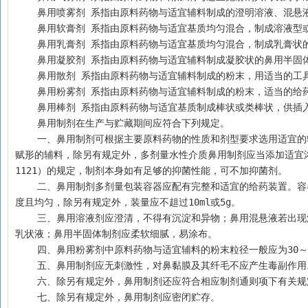
    鼻用喷雾剂 系指由原料药物与适宜辅料制成的澄明溶液、
    鼻用软膏剂 系指由原料药物与适宜基质均匀混合，制成溶液
    鼻用乳膏剂 系指由原料药物与适宜基质均匀混合，制成乳膏
    鼻用凝胶剂 系指由原料药物与适宜辅料制成凝胶状的鼻用半固
    鼻用散剂 系指由原料药物与适宜辅料制成的粉末，用适当的
    鼻用粉雾剂 系指由原料药物与适宜辅料制成的粉末，适当的
    鼻用棒剂 系指由原料药物与适宜基质制成棒状或类棒状，供
    鼻用制剂在生产与贮藏期间应符合下列规定。
    一、鼻用制剂可根据主要原料药物的性质和剂型要求选用适宜的辅料。通常含有调节黏度、控制pH值、增加原料药物溶解、提高制剂稳定性或能够
赋形的辅料，除另有规定外，多剂量水性介质鼻用制剂应当添加适宜
1121）的规定，制剂本身如有足够的抑菌性能，可不加抑菌剂。
    二、鼻用制剂多剂量包装容器应配有完整和适宜的给药装置。容器应无毒并洁净，不应与原料药物或辅料发生理化作用，容器的瓶壁要有一定的厚
度且均匀，除另有规定外，装量应不趄过10ml或5g。
    三、鼻用溶液剂应澄清，不得有沉淀和异物；鼻用混悬液若出现沉淀物，经振摇应易分散；鼻用乳状液若出现油相与水相分层，经振摇应易恢复成
乳状液；鼻用半固体制剂应柔软细腻，易涂布。
    四、鼻用粉雾剂中原料药物与适宜辅料的粉末粒径一般应为30
    五、鼻用制剂应无刺激性，对鼻黏膜及其纤毛不应产生毒副
    六、除另有规定外，鼻用制剂还应符合相应制剂通则项下有关
    七、除另有规定外，鼻用制剂应密闭贮存。