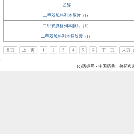
乙醇
二甲双胍格列本脲片（I）
二甲双胍格列本脲片（Ⅱ）
二甲双胍格列本脲胶囊（I）
首页
上一页
1
2
3
4
5
6
下一页
末页（
(c)药标网 - 中国药典、兽药