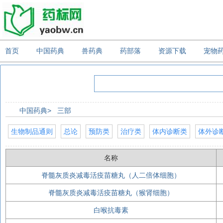
首页
中国药典
兽药典
药部落
资源下载
宠物
中国药典>
三部
生物制品通则
总论
预防类
治疗类
体内诊断类
体外诊
名称
脊髓灰质炎减毒活疫苗糖丸（人二倍体细胞）
脊髓灰质炎减毒活疫苗糖丸（猴肾细胞）
白喉抗毒素