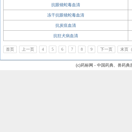
抗眼镜蛇毒血清
冻干抗眼镜蛇毒血清
抗炭疽血清
抗狂犬病血清
首页
上一页
4
5
6
7
8
9
下一页
末页（
(c)药标网 - 中国药典、兽药