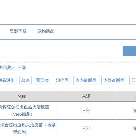
资源下载
宠物药品
国药典>
三部
制品通则
总论
预防类
治疗类
体内诊断类
体外诊断类
三
名称
来源
价肾综合征出血热灭活疫苗
三部
（Vero细胞）
肾综合征出血热灭活疫苗（地鼠
三部
肾细胞）