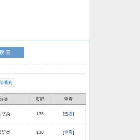
部通则
分类
页码
查看
预防类
135
[
查看
]
预防类
138
[
查看
]