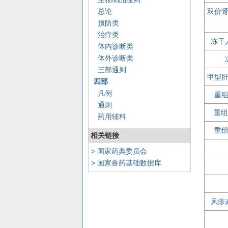
总论
双价
预防类
治疗类
冻干
体内诊断类
体外诊断类
三部通则
甲型
四部
凡例
重
通则
重组
药用辅料
重
相关链接
> 国家药典委员会
> 国家兽药基础数据库
风疹