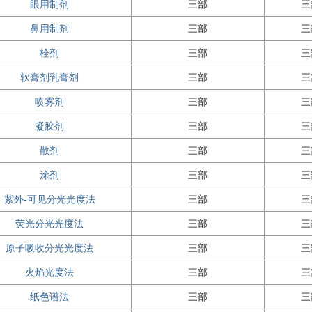
眼用制剂
三部
三
鼻用制剂
三部
三
栓剂
三部
三
软膏剂乳膏剂
三部
三
喷雾剂
三部
三
凝胶剂
三部
三
散剂
三部
三
涂剂
三部
三
紫外-可见分光光度法
三部
三
荧光分光光度法
三部
三
原子吸收分光光度法
三部
三
火焰光度法
三部
三
纸色谱法
三部
三