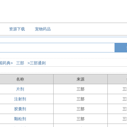
资源下载
宠物药品
国药典>
三部
>三部通则
名称
来源
片剂
三部
三
注射剂
三部
三
胶囊剂
三部
三
颗粒剂
三部
三