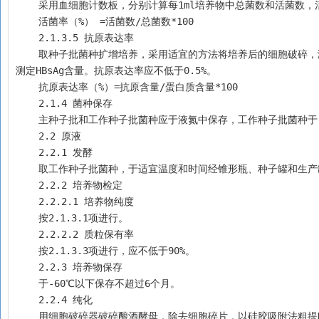
    采用血细胞计数板，分别计算每1ml培养物中总菌数和活菌数，
    活菌率（%） =活菌数/总菌数*100
    2.1.3.5 抗原表达率
    取种子批菌种扩增培养，采用适宜的方法将培养后的细胞破碎，测定破碎液的蛋白质含童（通则0731第二法），并采用酶联免疫法或其他适宜方法
测定HBsAg含量。抗原表达率应不低于0.5%。
    抗原表达率（%）=抗原含量/蛋白质含量*100
    2.1.4 菌种保存
    主种子批和工作种子批菌种应于液氮中保存，工作种子批菌种于
    2.2 原液 
    2.2.1 发酵
    取工作种子批菌种，于适宜温度和时间经锥形瓶、种子罐和
    2.2.2 培养物检定
    2.2.2.1 培养物纯度 
    按2.1.3.1项进行。
    2.2.2.2 质粒保有率 
    按2.1.3.3项进行，应不低于90%。
    2.2.3 培养物保存 
    于-60℃以下保存不超过6个月。
    2.2.4 纯化
    用细胞破碎器破碎酿酒酵母，除去细胞碎片，以硅胶吸附法粗提HBsAg，疏水色谱法纯化HBsAg，用硫氰酸盐处理，经稀释和除菌过滤后即为原