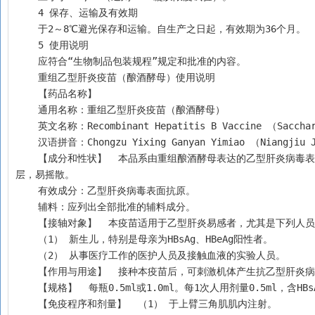
    4 保存、运输及有效期
    于2～8℃避光保存和运输。自生产之日起，有效期为36个月。
    5 使用说明
    应符合“生物制品包装规程”规定和批准的内容。
    重组乙型肝炎疫苗（酿酒酵母）使用说明
    【药品名称】
    通用名称：重组乙型肝炎疫苗（酿酒酵母）
    英文名称：Recombinant Hepatitis B Vaccine （Saccha
    汉语拼音：Chongzu Yixing Ganyan Yimiao （Niangjiu 
    【成分和性状】  本品系由重组酿酒酵母表达的乙型肝炎病毒表面抗原（HBsAg）经纯化，加入铝佐剂制成。为乳白色混悬液体，可因沉淀而分
层，易摇散。
    有效成分：乙型肝炎病毒表面抗原。
    辅料：应列出全部批准的辅料成分。
    【接轴对象】  本疫苗适用于乙型肝炎易感者，尤其是下列人
    （1） 新生儿，特别是母亲为HBsAg、HBeAg阳性者。
    （2） 从事医疗工作的医护人员及接触血液的实验人员。
    【作用与用途】  接种本疫苗后，可刺激机体产生抗乙型肝
    【规格】  每瓶0.5ml或1.0ml。每1次人用剂量0.5ml，含HB
    【免疫程序和剂量】  （1） 于上臂三角肌肌内注射。