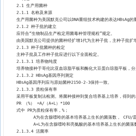
    2.1 生产用菌种
    2.1.1 名称及来源
    生产用菌种为美国默克公司以DNA重组技术构建的表达HBsAg的重
    2.1.2 种子批的建立
    应符合“生物制品生产检定用菌毒种管理规程”规定。
    由美国默克公司提供的菌种经扩增1代为主种子批，主种子批
    2.1.3 种子批菌种的检定
    主种子批及工作种子批应进行以下全面检定。
    2.1.3.1 培养物纯度
    培养物接种于哥伦比亚血琼脂平板和酶化大豆蛋白琼脂平板，分
    2.1.3.2 HBsAg基因序列测定
    HBsAg基因序列应与原始菌种2150-2-3保持一致。
    2.1.3.3 质粒保有率
    采用平板复制法检测。将菌种接种到复合培养基上培养，得
    PR （%） =A/（A+L）*100
    式中 PR为质粒保有率，%；
           A为在含腺嘌呤的基本培养基上生长的菌落数， CFU/
           A+L为在含腺嘌呤和亮氨酸的基本培养基上生长的菌
    2.1.3.4 活菌率