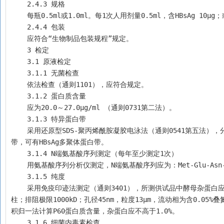
    2.4.3 规格
    每瓶0.5ml或1.0ml。每1次人用剂量0.5ml，含HBsAg 10μ
    2.4.4 包装
    应符合“生物制品包装规程”规定。
    3 检定 
    3.1 原液检定
    3.1.1 无菌检查
    依法检查（通则1101），应符合规定。
    3.1.2 蛋白质含量
    应为20.0～27.0μg/ml （通则0731第二法）。
    3.1.3 特异蛋白带
    采用还原型SDS-聚丙烯酰胺凝胶电泳法（通则0541第五法），分离胶胶浓度为15%，上样量为1.0μg，银染法染色。应有分子质量为20～25kD蛋白
带，可有HBsAg多聚体蛋白带。
    3.1.4 N端氨基酸序列测定（每年至少测定1次） 
    用氨基酸序列分析仪测定，N端氨基酸序列应为：Met-Glu-Asn-Ile-T
    3.1.5 纯度
    采用免疫印迹法测定（通则3401），所测供试品中酵母杂蛋白应符合批准的要求；采用高效液相色谱法（通则0512），亲水硅胶高效体积排阻色谱
柱；排阻极限1000kD；孔径45nm，粒度13μm，流动相为含0.05%叠
积归一法计算P60蛋白质含量，杂蛋白应不高于1.0%。
    3.1.6 细菌内毒素检查