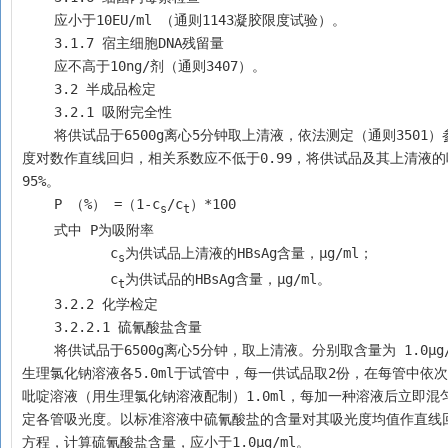
    应小于10EU/ml （通则1143凝胶限度试验）。
    3.1.7 宿主细胞DNA残留量 
    应不高于10ng/剂（通则3407）。
    3.2 半成品检定 
    3.2.1 吸附完全性
    将供试品于6500g离心5分钟取上清液，依法测定（通则3501）参考品、供试品及其上清液中HBsAg含量，以参考品HBsAg含量的对数对其相应吸光
度对数作直线回归，相关系数应不低于0.99，将供试品及其上清液的
95%。
    P （%） =（1-c
/c
）*100
s
t
    式中 P为吸附率
           c
为供试品上清液的HBsAg含量，μg/ml；
s
           c
为供试品的HBsAg含量，μg/ml。
t
    3.2.2 化学检定
    3.2.2.1 硫氰酸盐含量
    将供试品于6500g离心5分钟，取上清液。分别取含量为 1.0μg/ml、2.5μg/ml、5.0μg/ml、10.0μg/ml的硫氰酸盐标准溶液、供试品上清液、
生理氯化钠溶液各5.0ml于试管中，每一供试品取2份，在每管中依次加入硼酸
吡啶溶液（用生理氯化钠溶液配制）1.0ml，每加一种溶液后立即混
定各管吸光度。以标准溶液中硫氰酸盐的含量对其吸光度均值作直线回
方程，计算硫氰酸盐含量，应小于1.0μg/ml。