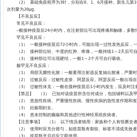
    （2） 基础免疫程序为3针，分别在0、1、6月接种。新生儿第1针在出生后24小时内注射。16岁以下人群每1次剂量为10μg，16岁或以上人群每1
次剂量为20μg。
    【不良反应】
    常见不良反应：
    —般接种疫苗后24小时内，在注射部位可出现疼痛和触痛，多
    罕见不良反应：
    （1） 一般接种疫苗后72小时内，可能出现一过性发热反应
    （2） 接种部位轻、中度的红肿、疼痛，一般持续1～2天后
    （3） 接种部位可出现硬结，一般1～2个月可自行吸收。
    极罕见不良反应：
    （1） 局部无菌性化脓：一般要用注射器反复抽出脓液，
    （2） 过敏反应：过敏性皮疹、阿瑟反应。阿瑟反应一般
    （3） 过敏性休克：一般在接种疫苗后1小时内发生，应及
    【禁忌】  （1） 已知对该疫苗所含任何成分，包括辅料以
    （2） 患急性疾病、严重慢性疾病、慢性疾病的急性发作期和
    （3） 妊娠期妇女。
    （4） 患未控制的癫痫和其他进行性神经系统疾病者。 
    【注意事项】  （1） 以下情况者慎用：家族和个人有惊
    （2） 使用时应充分摇匀，如疫苗瓶有裂纹、标签不清或失
    （3） 疫苗瓶开启后应立即使用。