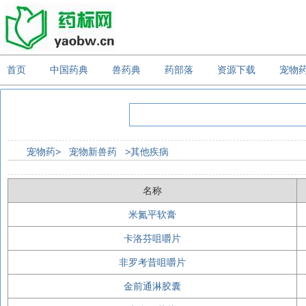
首页
中国药典
兽药典
药部落
资源下载
宠物
宠物药>
宠物新兽药
>其他疾病
名称
米氮平软膏
卡洛芬咀嚼片
非罗考昔咀嚼片
金前通淋胶囊