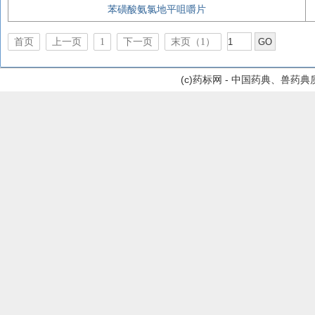
苯磺酸氨氯地平咀嚼片
首页
上一页
1
下一页
末页（1）
(c)药标网 - 中国药典、兽药