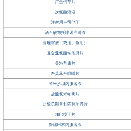
广金钱草片
次氯酸溶液
注射用乌司他丁
酒石酸布托啡诺注射液
香连溶液（鸡用、鱼用）
复合亚氯酸钠泡腾片
美洛昔康片
匹莫苯丹咀嚼片
替米沙坦内服溶液
盐酸氯米帕明片
盐酸贝那普利匹莫苯丹片
加巴喷丁片
普瑞巴林内服溶液