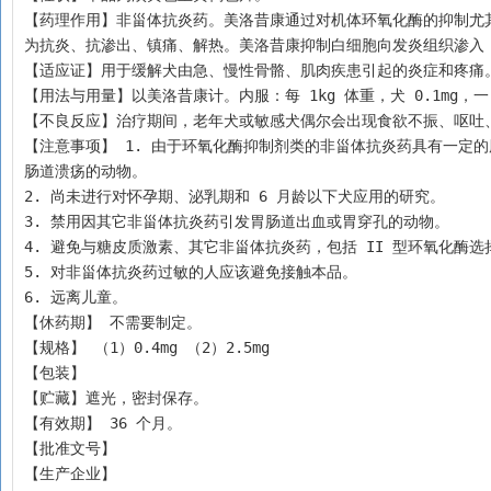
【药理作用】非甾体抗炎药。美洛昔康通过对机体环氧化酶的抑制尤其
为抗炎、抗渗出、镇痛、解热。美洛昔康抑制白细胞向发炎组织渗入
【适应证】用于缓解犬由急、慢性骨骼、肌肉疾患引起的炎症和疼痛
【用法与用量】以美洛昔康计。内服：每 1kg 体重，犬 0.1mg，一
【不良反应】治疗期间，老年犬或敏感犬偶尔会出现食欲不振、呕吐
【注意事项】 1. 由于环氧化酶抑制剂类的非甾体抗炎药具有一定
肠道溃疡的动物。
2. 尚未进行对怀孕期、泌乳期和 6 月龄以下犬应用的研究。
3. 禁用因其它非甾体抗炎药引发胃肠道出血或胃穿孔的动物。
4. 避免与糖皮质激素、其它非甾体抗炎药，包括 II 型环氧化酶
5. 对非甾体抗炎药过敏的人应该避免接触本品。
6. 远离儿童。
【休药期】 不需要制定。
【规格】 （1）0.4mg （2）2.5mg
【包装】
【贮藏】遮光，密封保存。
【有效期】 36 个月。
【批准文号】
【生产企业】  