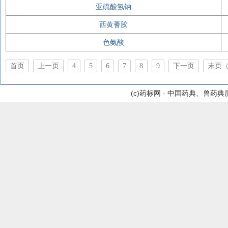
亚硫酸氢钠
西黄蓍胶
色氨酸
首页
上一页
4
5
6
7
8
9
下一页
末页（
(c)药标网 - 中国药典、兽药