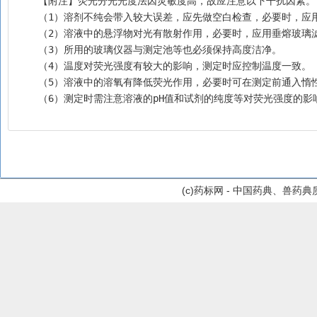
    【附注】荧光分光光度法因灵敏度高，故应注意以下干扰因素。
    （1）溶剂不纯会带入较大误差，应先做空白检查，必要时，
    （2）溶液中的悬浮物对光有散射作用，必要时，应用垂熔玻
    （3）所用的玻璃仪器与测定池等也必须保持高度洁净。
    （4）温度对荧光强度有较大的影响，测定时应控制温度一致。
    （5）溶液中的溶氧有降低荧光作用，必要时可在测定前通入
    （6）测定时需注意溶液的pH值和试剂的纯度等对荧光强度的影
(c)药标网 - 中国药典、兽药