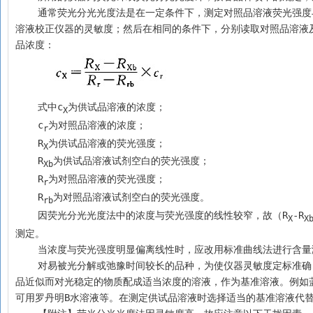
    通常荧光分光光度法是在一定条件下，测定对照品溶液荧光强度与其浓度的线性关系。当线性关系良好时，可在每次测定前，用一定浓度的对照品
溶液校正仪器的灵敏度；然后在相同的条件下，分别读取对照品溶液
品浓度：
    式中c
为供试品溶液的浓度；
X
    c
为对照品溶液的浓度；
r
    R
为供试品溶液的荧光强度；
X
    R
为供试品溶液试剂空白的荧光强度；
Xb
    R
为对照品溶液的荧光强度；
r
    R
为对照品溶液试剂空白的荧光强度。
rb
    因荧光分光光度法中的浓度与荧光强度的线性较窄，故（R
-R
X
X
测定。
    当浓度与荧光强度明显偏离线性时，应改用标准曲线法进行含
    对易被光分解或弛豫时间较长的品种，为使仪器灵敏度定标准确，避免因激发光多次照射而影响荧光强度，可选择一种激发光和发射光波长与供试
品近似而对光稳定的物质配成适当浓度的溶液，作为基准溶液。例如
可用罗丹明B水溶液等。在测定供试品溶液时选择适当的基准溶液代