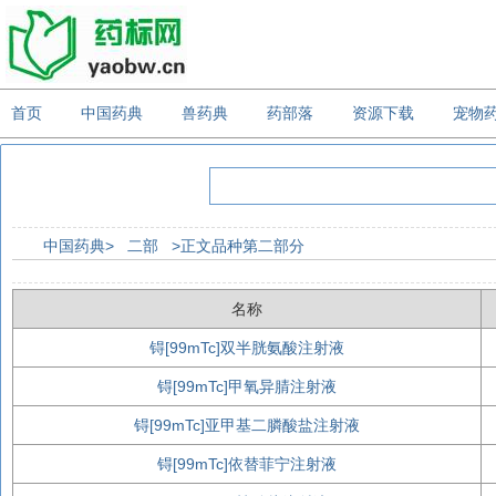
首页
中国药典
兽药典
药部落
资源下载
宠物
中国药典>
二部
>正文品种第二部分
名称
锝[99mTc]双半胱氨酸注射液
锝[99mTc]甲氧异腈注射液
锝[99mTc]亚甲基二膦酸盐注射液
锝[99mTc]依替菲宁注射液