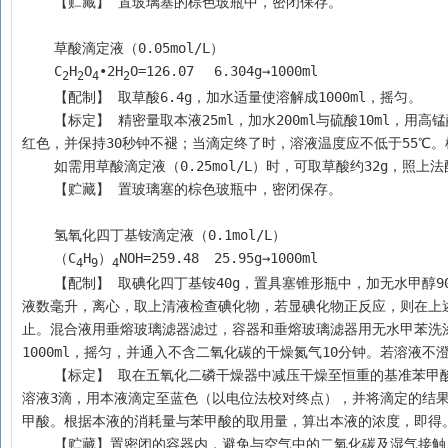
    【贮藏】 置玻璃塞的棕色玻瓶中，密闭保存。
    草酸滴定液（0.05mol/L）
    C
H
O
•2H
O=126.07	6.304g→1000ml
2
2
4
2
    【配制】 取草酸6.4g，加水适量使溶解成1000ml，摇匀。
    【标定】 精密量取本液25ml，加水200ml与硫酸10ml，用高锰酸钾滴定液（0.02mol/L）滴定，至近终点时，加热至65℃，继续滴定至溶液显微
红色，并保持30秒钟不褪；当滴定终了时，溶液温度应不低于55℃。根
    如需用草酸滴定液（0.25mol/L）时，可取草酸约32g，
    【贮藏】 置玻璃塞的棕色玻瓶中，密闭保存。
    氢氧化四丁基铵滴定液（0.1mol/L）
    （C
H
）
NOH=259.48	25.95g→1000ml
4
9
4
    【配制】 取碘化四丁基铵40g，置具塞锥形瓶中，加无水甲醇90ml使溶解，置冰浴中放冷，加氧化银细粉20g，密塞，剧烈振摇60分钟；取此混合
液数毫升，离心，取上清液检查碘化物，若显碘化物正反应，则在上
止。混合液用垂熔玻璃滤器滤过，容器和垂熔玻璃滤器用无水甲苯洗涤3
    【标定】 取在五氧化二磷干燥器中减压干燥至恒重的基准苯甲酸约90mg，精密称定，加二甲基甲酰胺10ml使溶解，加0.3%麝香草酚蓝的无水甲醇
溶液3滴，用本液滴定至蓝色（以电位法校对终点），并将滴定的结果用空白
甲酸。根据本液的消耗量与苯甲酸的取用量，算出本液的浓度，即得
    【贮藏】置密闭的容器内，避免与空气中的二氧化碳及湿气接触