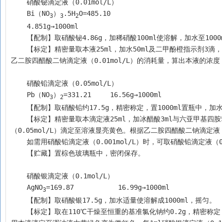
    硝酸铋滴定液（0.01mol/L）
    Bi（NO
）
.5H
O=485.10  
3
3
2
    4.851g→1000ml
    【配制】取硝酸铋4.86g，加稀硝酸100ml使溶解，加水至100
    【标定】精密量取本液25ml，加水50ml及二甲酚橙指示剂3滴，用乙二胺四醋酸二钠滴定液（0.01mol/L）滴定至溶液颜色由红色变为黄色。根据
乙二胺四醋酸二钠滴定液（0.01mol/L）的消耗量，算出本液的浓
    硝酸铅滴定液（0.05mol/L）
    Pb（NO
）
=331.21	 16.56g→1000ml
3
2
    【配制】取硝酸铅约17.5g，精密称定，置1000ml置瓶
    【标定】精密量取本滴定液25ml，加冰醋酸3ml与六亚甲基四胺5g，加水70ml与二甲酚橙指示液（2g/L）2滴，用乙二胺四醋酸二钠滴定液
（0.05mol/L）滴定至溶液显亮黄色。根据乙二胺四醋酸二钠滴定液（
    如需用硝酸铅滴定液（0.001mol/L）时，可取硝酸铅滴定液
    【贮藏】置棕色玻璃瓶中，密闭保存。
    硝酸银滴定液（0.1mol/L）
    AgNO
=169.87	   16.99g→1000ml
3
    【配制】取硝酸银17.5g，加水适量使溶解成1000ml，摇匀。
    【标定】取在110℃干燥至恒重的基准氯化钠约0.2g，精密称定，加水50ml使溶解，再加糊精溶液（1→50）5ml碳酸钙0.1g与荧光黄指示液8滴，