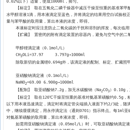
0.02%以下）适量，使成1000ml，摇匀。
    【标定】 取在五氧化二磷干燥器中减压干燥至恒重的基准苯甲酸约0.4g，精密称定，加无水甲醇15ml使溶解，加无水苯5ml与1%麝香草酚蓝的无
水甲醇溶液1滴，用本液滴定至蓝色，并将滴定的结果用空白试验校正。每1
量与苯甲酸的取用量，算出本液的浓度，即得。
    本液标定时应注意防止二氧化碳的干扰和溶剂的挥发，每次临
    【贮藏】 置密闭的附有滴定装置的容器内，避免与空气中的
    甲醇锂滴定液（0.1mol/L）
    CH
OLi=37.97     3.797g→1000ml
3
    除取新切的金属锂0.694g外，该滴定液的配制、标定、贮藏照
    亚硝酸钠滴定液（0.1mol/L）
    NaNO
=69.00	6.900g→1000ml
2
    【配制】 取亚硝酸钠7.2g，加无水碳酸钠（Na
CO
）0.10g
2
3
    【标定】 取在120℃干燥至恒重的基准对氨基苯磺酸约0.5g，精密称定，加水30ml与浓氨试液3ml，溶解后，加盐酸（1→2）20ml，搅拌，在30℃
以下用本液迅速滴定，滴定时将滴定管尖端插入液面下约2/3处，随
中，继续缓缓滴定，用永停滴定法（通则0701）指示终点。每1ml亚硝
对氨基苯磺酸的取用量，算出本液浓度，即得。
    如需用亚硝酸钠滴定液（0.05mol/L）时，可取亚硝酸钠滴