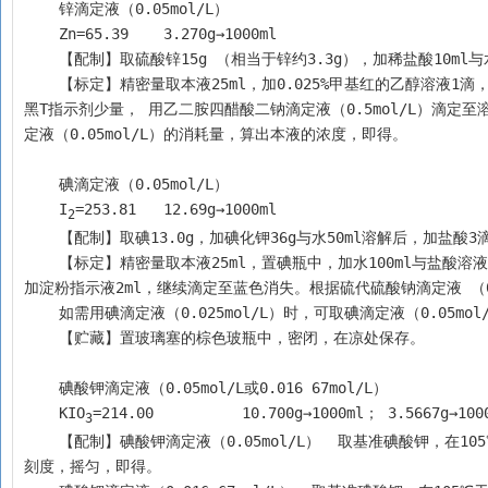
    锌滴定液（0.05mol/L）
    Zn=65.39	3.270g→1000ml
    【配制】取硫酸锌15g （相当于锌约3.3g），加稀盐酸10m
    【标定】精密量取本液25ml，加0.025%甲基红的乙醇溶液1滴，滴加氨试液至溶液显微黄色，加水25ml、氨-氯化铵缓冲液（pH10.0）10ml与铬
黑T指示剂少量， 用乙二胺四醋酸二钠滴定液（0.5mol/L）滴
定液（0.05mol/L）的消耗量，算出本液的浓度，即得。
    碘滴定液（0.05mol/L）
    I
=253.81	12.69g→1000ml
2
    【配制】取碘13.0g，加碘化钾36g与水50ml溶解后，加
    【标定】精密量取本液25ml，置碘瓶中，加水100ml与盐酸溶液（9→100）1ml，轻摇混匀，用硫代硫酸钠滴定液（0.1mol/L）滴定至近终点时，
加淀粉指示液2ml，继续滴定至蓝色消失。根据硫代硫酸钠滴定液 （0
    如需用碘滴定液（0.025mol/L）时，可取碘滴定液（0.05m
    【贮藏】置玻璃塞的棕色玻瓶中，密闭，在凉处保存。
    碘酸钾滴定液（0.05mol/L或0.016 67mol/L）
    KIO
=214.00 	 10.700g→1000ml； 3.5667g→10
3
    【配制】碘酸钾滴定液（0.05mol/L）  取基准碘酸钾，在105℃干燥至恒重后，精密称取10.700g，置1000ml量瓶中，加水适量使溶解并稀释至
刻度，摇匀，即得。