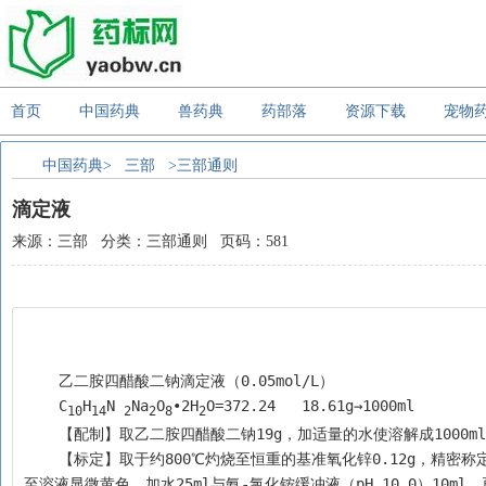
首页
中国药典
兽药典
药部落
资源下载
宠物
中国药典>
三部
>三部通则
滴定液
来源：三部 分类：三部通则 页码：581
    乙二胺四醋酸二钠滴定液（0.05mol/L）
    C
H
N 
Na
O
•2H
O=372.24   18.61g→1000ml
10
14
2
2
8
2
    【配制】取乙二胺四醋酸二钠19g，加适量的水使溶解成1000m
    【标定】取于约800℃灼烧至恒重的基准氧化锌0.12g，精密称定，加稀盐酸3ml使溶解，加水25ml，加0.025%甲基红的乙醇溶液1滴，滴加氨试液
至溶液显微黄色，加水25ml与氨-氯化铵缓冲液（pH 10.0）1