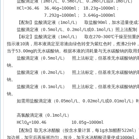
    盐酸滴定液（1mol/L、0.5mol/L、0.2mol/L或0.1mol/L）
    HCl=36.46  36.46g→1000ml； 18.23g→1000ml；
               7.292g→1000ml； 3.646g→1000ml
    【配制】盐酸滴定液（1mol/L）  取盐酸90ml，加水适量使成
    盐酸滴定液（0.5mol/L、0.2mol/L或0.1mol/L）照上
    【标定】盐酸滴定液（1mol/L）  取在270~300℃干燥至恒重的基准无水碳酸钠约1.5g，精密称定，加水50ml使溶解，加甲基红-溴甲酚绿混合
指示液10滴，用本液滴定至溶液由绿色转变为紫红色时，煮沸2分钟，
当于53.00mg的无水碳酸钠。根据本液的消耗量与无水碳酸钠的取
    盐酸滴定液（0.5mol/L）  照上法标定，但基准无水碳酸钠的取用量改为约0.8g。每1ml盐酸滴定液（0.5mol/L）相当于26.50mg的无水碳酸
钠。
    盐酸滴定液（0.2mol/L）  照上法标定，但基准无水碳酸钠的取用量改为约0.3g。每1ml盐酸滴定液（0.2mol/L）相当于10.60mg的无水碳酸
钠。
    盐酸滴定液（0.1mol/L）  照上法标定，但基准无水碳酸钠的取用量改为约0.15g。每1ml盐酸滴定液（0.1mol/L）相当于5.30mg的无水碳酸
钠。
    如需用盐酸滴定液（0.05mol/L、0.02mol/L或0.01
    高氯酸滴定液（0.1mol/L）
    HClO
=100.46	  10.05g→1000ml
4
    【配制】取无水冰醋酸（按含水量计算，每1g水加醋酐522ml）750ml，加入高氯酸（70%~72%）8.5ml，摇匀，在室温下缓缓滴加醋酐23ml，边
加边摇，加完后再振摇均匀，放冷，加无水冰醋酸适量使成1000ml