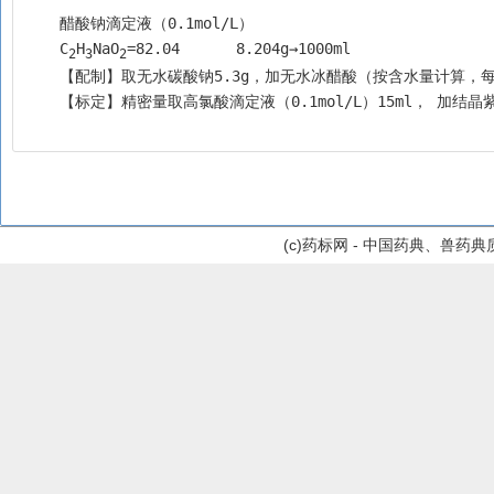
    醋酸钠滴定液（0.1mol/L）
    C
H
NaO
=82.04	8.204g→1000ml
2
3
2
    【配制】取无水碳酸钠5.3g，加无水冰醋酸（按含水量计算，每1
    【标定】精密量取高氯酸滴定液（0.1mol/L）15ml
(c)药标网 - 中国药典、兽药