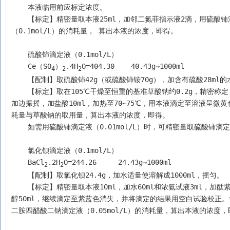
    本液临用前应标定浓度。
    【标定】精密量取本液25ml，加邻二氮菲指示液2滴，用硫酸铈滴定液（0.1mol/L）滴定至溶液由浅红色转变为淡绿色。根据硫酸铈滴定液
（0.1mol/L）的消耗量， 算出本液的浓度，即得。
    硫酸铈滴定液（0.1mol/L）
    Ce（SO
）
.4H
O=404.30    40.43g→1000ml
4
2
2
    【配制】取硫酸铈42g（或硫酸铈铵70g），加含有硫酸28m
    【标定】取在105℃干燥至恒重的基准草酸钠约0.2g，精密称定，加水75ml使溶解，加硫酸溶液（取硫酸20ml加入水50ml中混匀，放冷）6ml，边
加边振摇，加盐酸10ml，加热至70~75℃，用本液滴定至溶液呈微黄色。
耗量与草酸钠的取用量，算出本液的浓度，即得。
    如需用硫酸铈滴定液（0.01mol/L）时，可精密量取硫酸铈滴
    氯化钡滴定液（0.1mol/L）
    BaCl
.2H
O=244.26	  24.43g→1000ml
2
2
    【配制】取氯化钡24.4g，加水适量使溶解成1000ml，摇匀。
    【标定】精密量取本液10ml，加水60ml和浓氨试液3ml，加酞紫0.5~1mg，用乙二胺四醋酸二钠滴定液（0.05mol/L）滴定至紫色开始消褪，加乙
醇50ml，继续滴定至紫蓝色消失，并将滴定的结果用空白试验校正。每1
二胺四醋酸二钠滴定液（0.05mol/L）的消耗量，算出本液的浓度