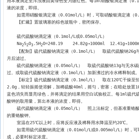
用本液滴定至浑浊液由黄绿色变为微红色。每1ml硝酸银滴定液（0.1
液的浓度，即得。
    如需用硝酸银滴定液（0.01mol/L）时，可取硝酸银滴定液（
    【贮藏】置玻璃塞的棕色玻瓶中，密闭保存。
    硫代硫酸钠滴定液（0.1mol/L或0.05mol/L）
    Na
S
O
.5H
O=248.19    24.82g→1000ml  12.41g→1000
2
2
3
2
    【配制】硫代硫酸钠滴定液（0.1mol/L）  取硫代硫酸钠26g与无水碳酸钠0.20g，加新沸过的冷水适量使溶解并稀释至1000ml，摇匀，放置1个
月后滤过。
    硫代硫酸钠滴定液（0.05mol/L）  取硫代硫酸钠13g与无水碳酸钠0.10g，加新沸过的冷水适量使溶解并稀释至1000ml，摇匀，放置1个月后滤
过。或取硫代硫酸钠滴定液（0.1mol/L）加新沸过的冷水稀释制成
    【标定】硫代硫酸钠滴定液（0.1mol/L）  取在120℃干燥至恒重的基准重铬酸钾0.15g，精密称定，置碘瓶中，加水50ml使溶解，加碘化钾
2.0g，轻轻振摇使溶解，加稀硫酸40ml，摇匀，密塞；在暗处放置
蓝色消失而显亮绿色，并将滴定的结果用空白试验校正。每1ml硫代硫酸
酸钾的取用量，算出本液的浓度，即得。
    硫代硫酸钠滴定液（0.05mol/L）  照上法标定，但基准重铬酸钾的取用量改为约75mg。每1ml硫代硫酸钠滴定液（0.05mol/L）相当于2.452mg
的重铬酸钾。
    室温在25℃以上时，应将反应液及稀释用水降温至约20℃。
    如需用硫代硫酸钠滴定液（0.01mol/L或0.005mol/L）时，可取硫代硫酸钠滴定液（0.1mol/L或0.05mol/L）在临用前加新沸过的冷水稀释制
成，必要时标定浓度。