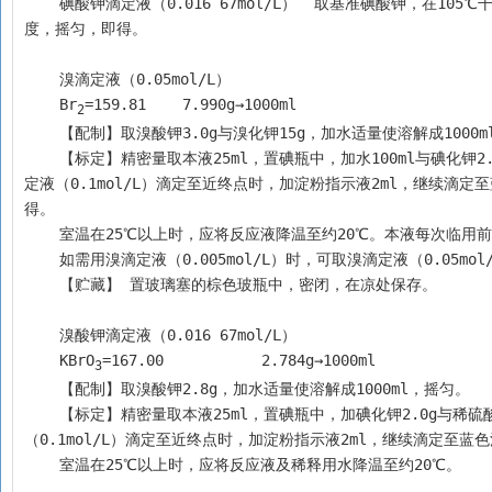
    碘酸钾滴定液（0.016 67mol/L）  取基准碘酸钾，在105℃干燥至恒重后，精密称取3.5667g，置1000ml量瓶中，加水适量使溶解并稀释至刻
度，摇匀，即得。
    溴滴定液（0.05mol/L）
    Br
=159.81	  7.990g→1000ml
2
    【配制】取溴酸钾3.0g与溴化钾15g，加水适量使溶解成1000
    【标定】精密量取本液25ml，置碘瓶中，加水100ml与碘化钾2.0g，振摇使溶解，加盐酸5ml，密塞，振摇，在暗处放置5分钟，用硫代硫酸钠滴
定液（0.1mol/L）滴定至近终点时，加淀粉指示液2ml，继续滴定
得。
    室温在25℃以上时，应将反应液降温至约20℃。本液每次临
    如需用溴滴定液（0.005mol/L）时，可取溴滴定液（0.05
    【贮藏】 置玻璃塞的棕色玻瓶中，密闭，在凉处保存。
    溴酸钾滴定液（0.016 67mol/L） 
    KBrO
=167.00	   2.784g→1000ml
3
    【配制】取溴酸钾2.8g，加水适量使溶解成1000ml，摇匀。
    【标定】精密量取本液25ml，置碘瓶中，加碘化钾2.0g与稀硫酸5ml，密塞，摇匀，在暗处放置5分钟后，加水100ml稀释，用硫代硫酸钠滴定液
（0.1mol/L）滴定至近终点时，加淀粉指示液2ml，继续滴定至蓝
    室温在25℃以上时，应将反应液及稀释用水降温至约20℃。