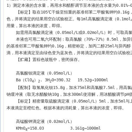
1）测定本液的含水量，再用水和醋酐调节至本液的含水量为0.01%~0
    【标定】取在105℃干燥至恒重的基准邻苯二甲酸氢钾约0.16g，精密称定，加无水冰醋酸20ml使溶解，加结晶紫指示液1滴，用本液缓缓滴定至蓝
色，并将滴定的结果用空白试验校正。每1ml高氯酸滴定液（0.1mo
用量，算出本液的浓度，即得。
    如需用高氯酸滴定液（0.05mol/L或0.02mol/L）时
    本液也可用二氧六环配制：取高氯酸（70%~72%）8.5ml，加异丙醇100ml溶解后，再加二氧六环稀释至1000ml。标定时，取在105℃干燥至恒重
的基准邻苯二甲酸氢钾约0.16g，精密称定，加丙二醇25ml与异丙醇
滴，用本液滴定至由绿色变为蓝灰色，并将滴定的结果用空白试验校
    【贮藏】置棕色玻瓶中，密闭保存。
    高氯酸钡滴定液（0.05mol/L）
    Ba（ClO
）
. 3H
O=390.32   19.52g→1000ml
4
2
2
    【配制】取氢氧化钡15.8g，加水75ml和高氯酸7.5ml，用高氯酸调节pH值至3.0，必要时过滤。加乙醇150ml，加水稀释至250ml，用醋酸-醋酸
钠缓冲液（取无水醋酸钠10g，加水300ml使溶解，用冰醋酸调节pH值至
    【标定】精密量取硫酸滴定液（0.05mol/L）5ml，加水5ml与上述醋酸-醋酸钠缓冲液50ml、乙醇60ml，以0.1%茜素红溶液0.5ml为指示液，用
本液滴定至橙红色。根据本液的消耗量，算出本液的浓度，即得。
    高锰酸钾滴定液（0.02mol/L）
    KMnO
=158.03	   3.161g→1000ml
4