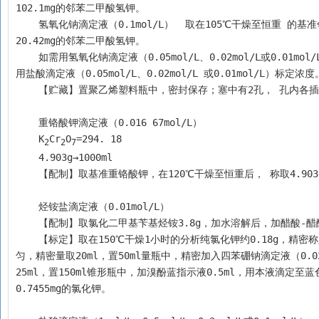
102.1mg的邻苯二甲酸氢钾。
    氢氧化钠滴定液（0.1mol/L）  取在105℃干燥至恒重 的基准邻苯二甲酸氢钾约0.6g，照上法标定。每1ml氢氧化钠滴定液（0.1mol/L）相当于
20.42mg的邻苯二甲酸氢钾。
    如需用氢氧化钠滴定液（0.05mol/L、0.02mol/L或0.01mol/L）时，可取氢氧化钠滴定液（0.1mol/L）加新沸过的冷水稀释制成。必要时，可
用盐酸滴定液（0.05mol/L、0.02mol/L 或0.01mol/L）标定浓度
    【贮藏】置聚乙烯塑料瓶中，密封保存；塞中有2孔， 孔
    重铬酸钾滴定液（0.016 67mol/L）
    K
Cr
O
=294. 18
2
2
7
    4.903g→1000ml
    【配制】取基准重铬酸钾，在120℃干燥至恒重后， 称取4.
    烃铵盐滴定液（0.01mol/L）
    【配制】取氯化二甲基苄基烃铵3.8g，加水溶解后，加醋酸-醋
    【标定】取在150℃干燥1小时的分析纯氯化钾约0.18g，精密称定，置250ml量瓶中，加醋酸-醋酸钠缓冲液（pH3.7）使溶解并稀释至刻度，摇
匀，精密量取20ml，置50ml量瓶中，精密加入四苯硼钠滴定液（0.
25ml，置150ml锥形瓶中，加溴酚蓝指示液0.5ml，用本液滴定至
0.7455mg的氯化钾。