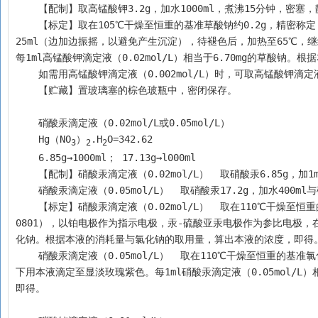
    【配制】取高锰酸钾3.2g，加水1000ml，煮沸15分钟
    【标定】取在105℃干燥至恒重的基准草酸钠约0.2g，精密称定，加新沸过的冷水250ml与硫酸10ml，搅拌使溶解，自滴定管中迅速加入本液约
25ml（边加边振摇，以避免产生沉淀），待褪色后，加热至65℃，
每1ml高锰酸钾滴定液（0.02mol/L）相当于6.70mg的草酸
    如需用高锰酸钾滴定液（0.002mol/L）时，可取高锰酸
    【贮藏】置玻璃塞的棕色玻瓶中，密闭保存。
    硝酸汞滴定液（0.02mol/L或0.05mol/L）
    Hg（NO
）
.H
O=342.62 
3
2
2
    6.85g→1000ml； 17.13g→l000ml
    【配制】硝酸汞滴定液（0.02mol/L）  取硝酸汞6.85g，
    硝酸汞滴定液（0.05mol/L）  取硝酸汞17.2g，加水40
    【标定】硝酸汞滴定液（0.02mol/L）  取在110℃干燥至恒重的基准氯化钠约15mg，精密称定，加水50ml使溶解，照电位滴定法（通则
0801），以铂电极作为指示电极，汞-硫酸亚汞电极作为参比电极，在不断
化钠。根据本液的消耗量与氯化钠的取用量，算出本液的浓度，即得
    硝酸汞滴定液（0.05mol/L）  取在110℃干燥至恒重的基准氯化钠约0.15g，精密称定，加水100ml使溶解，加二苯偕肼指示液1ml，在剧烈振摇
下用本液滴定至显淡玫瑰紫色。每1ml硝酸汞滴定液（0.05mol/L
即得。