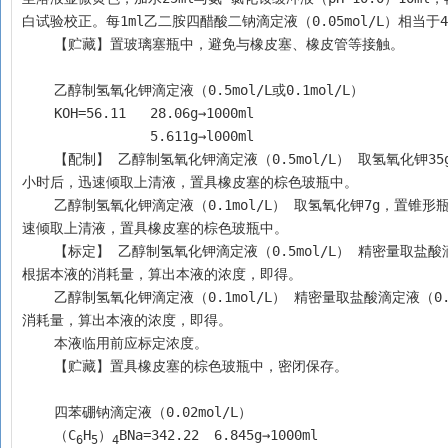
白试验校正。每1ml乙二胺四醋酸二钠滴定液（0.05mol/L）相当
    【贮藏】置玻璃塞瓶中，避免与橡皮塞、橡皮管等接触。
    乙醇制氢氧化钾滴定液（0.5mol/L或0.1mol/L）
    KOH=56.11	28.06g→1000ml
    		5.611g→l000ml
    【配制】 乙醇制氢氧化钾滴定液（0.5mol/L） 取氢氧化钾35g，置锥形瓶中，加无醛乙醇适量使溶解并稀释成1000ml，用橡皮塞密塞，静置24
小时后，迅速倾取上清液，置具橡皮塞的棕色玻瓶中。
    乙醇制氢氧化钾滴定液（0.1mol/L） 取氢氧化钾7g，置锥形瓶中，加无醛乙醇适量使溶解并稀释成1000ml，用橡皮塞密塞，静置24小时后，迅
速倾取上清液，置具橡皮塞的棕色玻瓶中。
    【标定】 乙醇制氢氧化钾滴定液（0.5mol/L） 精密量取盐酸滴定液（0.5mol/L）25ml，加水50ml稀释后，加酚酞指示液数滴，用本液滴定。
根据本液的消耗量，算出本液的浓度，即得。
    乙醇制氢氧化钾滴定液（0.1mol/L） 精密量取盐酸滴定液（0.1mol/L）25ml，加水50ml稀释后，加酚酞指示液数滴，用本液滴定。根据本液的
消耗量，算出本液的浓度，即得。
    本液临用前应标定浓度。
    【贮藏】置具橡皮塞的棕色玻瓶中，密闭保存。
    四苯硼钠滴定液（0.02mol/L）
    （C
H
）
BNa=342.22	6.845g→1000ml
6
5
4