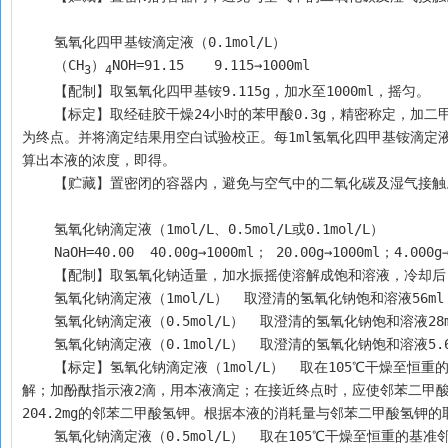
    氢氧化四甲基铵滴定液（0.1mol/L）
    （CH
）
NOH=91.15	9.115→1000ml
3
4
    【配制】取氢氧化四甲基铵9.115g，加水至1000ml，摇匀。
    【标定】取经硅胶干燥24小时的苯甲酸0.3g，精密称定，加二甲基甲酰胺90ml溶解，加0.1%麝香草酚蓝二甲基甲酰胺溶液3滴，用本液滴定至蓝色
为终点。并将滴定结果用空白试验校正。每1ml氢氧化四甲基铵滴定液（
算出本液的浓度，即得。
    【贮藏】置密闭的容器内，避免与空气中的二氧化碳及湿气接触
    氢氧化钠滴定液（1mol/L、0.5mol/L或0.1mol/L）
    NaOH=40.00  40.00g→1000ml； 20.00g→1000ml；4.000g
    【配制】取氢氧化钠适量，加水振摇使溶解成饱和溶液，冷
    氢氧化钠滴定液（1mol/L）  取澄清的氢氧化钠饱和溶液56
    氢氧化钠滴定液（0.5mol/L）  取澄清的氢氧化钠饱和溶液
    氢氧化钠滴定液（0.1mol/L）  取澄清的氢氧化钠饱和溶液
    【标定】氢氧化钠滴定液（1mol/L）  取在105℃干燥至恒重的基准邻苯二甲酸氢钾约6g，精密称定，加新沸过的冷水50ml，振摇，使其尽量溶
解；加酚酞指示液2滴，用本液滴定；在接近终点时，应使邻苯二甲酸氢
204.2mg的邻苯二甲酸氢钾。根据本液的消耗量与邻苯二甲酸氢钾
    氢氧化钠滴定液（0.5mol/L）  取在105℃干燥至恒重的基准邻苯二甲酸氢钾约3g，照上法标定。每1ml氢氧化钠滴定液（0.5mol/L）相当于