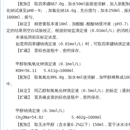
    【配制】 取四苯硼钠7.0g，加水50ml振摇使溶解，加入新配制的氢氧化铝凝胶（取三氯化铝1.0g，溶于25ml水中，在不断搅拌下缓缓滴加氢氧
化钠试液至pH8～9），加氯化钠16.6g，充分搅匀，加水250ml
1000ml，摇匀。
    【标定】 精密量取本液10ml，加醋酸-醋酸钠缓冲液（pH3.7）10ml与溴酚蓝指示液0.5ml，用烃铵盐滴定液（0.01mol/L）滴定至蓝色，并将滴
定的结果用空白试验校正。根据烃铵盐滴定液（0.01mol/L）的消
    本液临用前应标定浓度。
    如需用四苯硼钠滴定液（0.01mol/L）时，可取四苯硼钠滴
    【贮藏】 置棕色玻瓶中，密闭保存。
    甲醇制氢氧化钾滴定液（0.1mol/L）
    KOH=56.11	5.611g→1000ml
    【配制】 取氢氧化钾6.8g，加水4ml使溶解，加甲醇稀释成1000ml，用橡皮塞密塞，静置24小时后，迅速倾取上清液，置具橡皮塞的棕色玻瓶
中。
    【标定】 同乙醇制氢氧化钾滴定液（0.5mol/L）的标定（通则
    【贮藏】 置具橡皮塞的棕色玻瓶中，密闭保存。
    甲醇钠滴定液（0.1mol/L）
    CH
ONa=54.02	    5.402g→1000ml
3
    【配制】 取无水甲醇（含水量0.2%以下）150ml，置于冰水冷却的容器中，分次加入新切的金属钠2.5g，俟完全溶解后，加无水苯（含水量