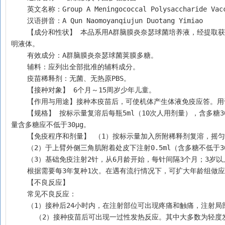
    英文名称：Group A Meningococcal Polysaccharide Vac
    汉语拼音：A Qun Naomoyanqiujun Duotang Yimiao
    【成分和性状】 本品系用A群脑膜炎奈瑟球菌培养液，经提取获得的荚膜多糖抗原，纯化后加入适宜稳定剂冻干制成。为白色疏松体，复溶后为澄
明液体。
    有效成分：A群脑膜炎奈瑟球菌荚膜多糖。
    辅料：应列出全部批准的辅料成分。
    疫苗稀释剂：无菌、无热原PBS。
    【接种对象】 6个月～15周岁少年儿童。
    【作用与用途】接种本疫苗后，可使机体产生体液免疫应答
    【规格】 按标示量复溶后每瓶5ml（10次人用剂量），含多糖300μg；按标示量复溶后每瓶2.5ml（5次人用剂量），含多糖150μg。每1次人用剂
量含多糖应不低于30μg。
    【免疫程序和剂量】 （1）按标示量加入所附稀释剂复溶，摇
    （2）于上臂外侧三角肌附着处皮下注射0.5ml（含多糖不低于3
    （3）基础免疫注射2针，从6月龄开始，每针间隔3个月；
    根据需要每3年复种1次。在遇有流行情况下，可扩大年龄组做
    【不良反应】
    常见不良反应：
    （1）接种后24小时内，在注射部位可出现疼痛和触痛，注
      （2）接种疫苗后可出现一过性发热反应。其中大多数为轻度发热反应，持续1～2天后可自行缓解，一般不需处理；对于中度发热反应或发热时