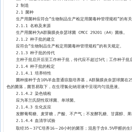
    2 制造 
    2.1 菌种
    生产用菌种应符合“生物制品生产检定用菌毒种管理规程”的有
    2.1.1 名称及来源
    生产用菌种为A群脑膜炎奈瑟球菌 CMCC 29201（A4）菌株。
    2.1.2 种子批的建立
    应符合“生物制品生产检定用菌毒种管理规程”的有关规定。
    2.1.3 种子批的传代
    主种子批启开后至工作种子批，传代应不超过5代；工作种
    2.1.4 种子批的检定
    2.1.4.1 培养特性
    菌种接种于含10%羊血普通琼脂培养基，A群脑膜炎奈瑟球菌在25℃不生长。于35～37℃二氧化碳环境中培养16～20小时，长出光滑、湿润、灰白
色的菌落，菌苔易取下，在生理氯化钠溶液中呈现均匀混悬液。
    2.1.4.2 染色镜检
    应为革兰氏阴性双球菌、单球菌。
    2.1.4.3 生化反应
    发酵葡萄糖、麦芽糖，产酸、不产气；不发酵乳糖、甘露醇、果
    2.1.4.4 血清学试验
    取经35～37℃培养16～20小时的菌苔；混悬于含0.5%甲醛