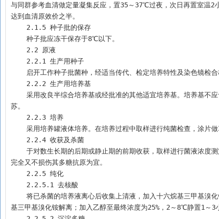
与同群参考血清做定量凝集反应，置35～37℃过夜，次日再置室温
达到血清原效价之半。
    2.1.5 种子批的保存 
    种子批应冻干保存于8℃以下。
    2.2 原液 
    2.2.1 生产用种子
    启开工作种子批菌种，经适当传代、检定培养特性及染色镜
    2.2.2 生产用培养基
    采用改良半综合培养基或经批准的其他适宜培养基。培养基不应含有与十六烷基三甲基溴化铵能形成沉淀的成分。含羊血的培养基仅用于菌种复
苏。
    2.2.3 培养
    采用培养罐液体培养。在培养过程中取样进行纯菌检查，涂
    2.2.4 收获及杀菌
    于对数生长期的后期或静止期的前期收获，取样进行菌液浓度测定及纯菌检查，合格后在收获的培养液中加入甲醛溶液杀菌。杀菌条件以确保杀菌
完全又不损伤其多糖抗原为宜。
    2.2.5 纯化 
    2.2.5.1 去核酸
    将已杀菌的培养液离心后收集上清液，加入十六烷基三甲基溴化铵，充分混匀，形成沉淀；离心后的沉淀物加入适量氯化钙溶液，使多糖与十六烷
基三甲基溴化铵解离；加入乙醇至最终浓度为25%，2～8℃静置1～
    2.2.5.2 沉淀多糖