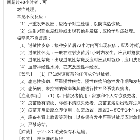
间超过48小时者，可
    对症处理。
    罕见不良反应：
    （1）严重发热反应，应给予对症处理，以防高热惊厥。
    （2）注射局部重度红肿或出现其他并发症，应给予对症处理。
    极罕见不良反应：
    （1）过敏性皮疹：接种疫苗后72小时内可出现皮疹，应及时
    （2）过敏性休克：一般在注射疫苗后1小时内发生。应及时
    （3）过敏性紫癜：出现过敏性紫癜反应时应及时就诊，应
    （4）血管神经性水肿、变态反应性神经炎。
    【禁忌】 （1）已知对该疫苗的任何成分过敏者。
    （2）患急性疾病、严重慢性疾病、慢性疾病的急性发作期和发
    （3）患脑病、未控制的癫痫和其他进行性神经系统疾病者。
    【注意事项】 （1）以下情况者慎用：家族和个人有惊厥
    （2）疫苗瓶有裂纹、标签不清或失效者、疫苗复溶后出现浑
    （3）疫苗开启后应立即使用，如需放置，应置2～8℃于1小
    （4）应备有肾上腺素等药物，以备偶有发生严重过敏反应时
    （5）严禁冻结。
    【贮藏】 于2～8℃避光保存和运输。
    【包装】 按批准的执行。