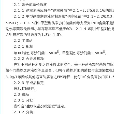
    2.1 混合前单价原液
    2.1.1 伤寒原液应符合“伤寒疫苗”中2.1～2.2项及3.1项的
    2.1.2 甲型副伤寒原液的制造按“伤寒疫苗”中2.1～2.2项及3.1项的规定进行，其中生产用菌种为甲型副伤寒沙门菌 CMCC 50093 和 CMCC 
50503；2.1.4.5项中甲型副伤寒沙门菌菌种毒力应为1MLD含菌不超过
副伤寒菌液免疫组小鼠存活率应不低于60%；2.1.4.8项中甲型副伤
入甲醛溶液的终浓度为1.3%～1.5%。
    2.2 半成品
    2.2.1 配制
8
8
    每1ml含伤寒沙门菌1.5×10
、甲型副伤寒沙门菌1.5×10
。
    2.2.2 合并及稀释
    先将不同菌种所制之原液按比例混合。每一种菌所加的菌数与应加菌数在总菌数不变的原则下，允许两种菌之间在20%的范围内互有增减；同一种
菌不同菌株之原液按等量混合，但每个菌株所加的菌数与应加菌数在总
3.0g/L苯酚或其他适宜防腐剂之PBS稀释，使每1ml含伤寒沙门菌1.5
    2.2.3 半成品检定
    按3.1项进行。
    2.3 成品
    2.3.1 分枇
    应符合“生物制品分批规程”规定。
    2.3.2 分装