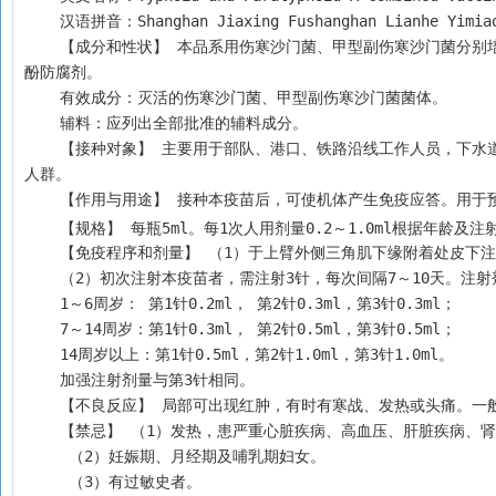
    汉语拼音：Shanghan Jiaxing Fushanghan Lianhe Yimia
    【成分和性状】 本品系用伤寒沙门菌、甲型副伤寒沙门菌分别培养，取菌苔制成悬液，并经甲醛杀菌，以PBS稀释制成。为乳白色的混悬液，含苯
酚防腐剂。
    有效成分：灭活的伤寒沙门菌、甲型副伤寒沙门菌菌体。
    辅料：应列出全部批准的辅料成分。 
    【接种对象】 主要用于部队、港口、铁路沿线工作人员，下水道、粪便、垃圾处理人员，饮食行业、医务防疫人员及水上居民或有本病流行地区的
人群。
    【作用与用途】 接种本疫苗后，可使机体产生免疫应答。用
    【规格】 每瓶5ml。每1次人用剂量0.2～1.0ml根据年
    【免疫程序和剂量】 （1）于上臂外侧三角肌下缘附着处皮下
    （2）初次注射本疫苗者，需注射3针，每次间隔7～10天。注
    1～6周岁： 第1针0.2ml， 第2针0.3ml，第3针0.3ml；
    7～14周岁：第1针0.3ml， 第2针0.5ml，第3针0.5ml；
    14周岁以上：第1针0.5ml，第2针1.0ml，第3针1.0ml。
    加强注射剂量与第3针相同。
    【不良反应】 局部可出现红肿，有时有寒战、发热或头痛。
    【禁忌】 （1）发热，患严重心脏疾病、高血压、肝脏疾病
     （2）妊娠期、月经期及哺乳期妇女。
     （3）有过敏史者。