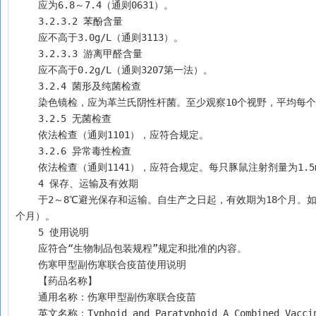
    应为6.8～7.4（通则0631）。
    3.2.3.2 苯酚含量
    应不高于3.0g/L（通则3113）。
    3.2.3.3 游离甲醛含量
    应不高于0.2g/L（通则3207第一法）。
    3.2.4 菌形及纯菌检查
    染色镜检，应为革兰氏阴性杆菌。至少观察10个视野，平
    3.2.5 无菌检查
    依法检查（通则1101），应符合规定。
    3.2.6 异常毒性检查
    依法检查（通则1141），应符合规定。每只豚鼠注射剂量为1.5
    4 保存、运输及有效期
    于2～8℃避光保存和运输。自生产之日起，有效期为18个月。如原液超过1年稀释，应相应缩短有效期（自原液收获之日起，总有效期不得超过30
个月）。
    5 使用说明
    应符合“生物制品包装规程”规定和批准的内容。
    伤寒甲型副伤寒联合疫苗使用说明
    【药品名称】
    通用名称：伤寒甲型副伤寒联合疫苗 
    英文名称：Typhoid and Paratyphoid A Combined Vacci