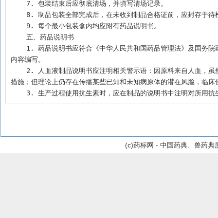
    7. 包装结束后应彻底清场，并填写清场记录。
    8. 制品包装全部完成后，在未收到制品合格证前，应封存
    9. 每个最小包装盒内均应附有药品说明书。
    五、药品说明书
    1. 药品说明书应符合《中华人民共和国药品管理法》及国务院药品监督管理部门有关药品说明书的规定，并根据国务院药品监督管理部门批准的
内容编写。
    2. 人血液制品说明书应注明相关警示语：因原料来自人血，虽然对原料血浆进行了相关病原体的筛查，并在生产工艺中加入了去除和灭活病毒的
措施；但理论上仍存在传播某些已知和未知病原体的潜在风脸，临床
    3. 生产过程使用抗生素时，应在制品的说明书中注明对所
(c)药标网 - 中国药典、兽药