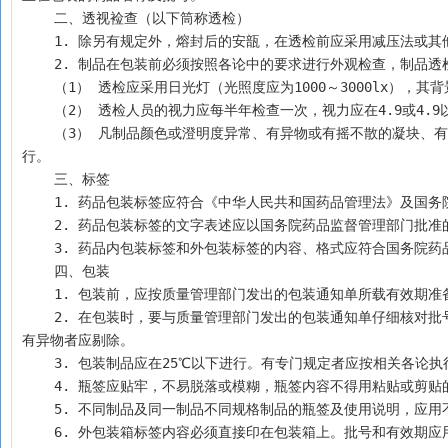
    二、透视裣查（以下筒称透检）
    1. 除另有规定外，熔封后的安瓿，在透检前应采用减压
    2. 制品在包装前必须按照各论中的要求进行外观检查，制品
    （1） 透检应采用日光灯（光照度应为1000～3000lx）
    （2） 透检人员的视力应每半年检查一次，视力应在4.9或4.
    （3） 凡制品颜色或澄明度异常、有异物或有摇不散的凝块、有结晶析出、封口不严、有黑头或裂纹等应全部剔除，有专门规定者应按相关各论执
行。
    三、标签
    1. 药品包装标签应符合《中华人民共和国药品管理法》
    2. 药品包装标签的文字表述应以国务院药品监督管理部
    3. 药品内包装标签和外包装标签的内容、格式应符合国务
    四、包装
    1. 包装前，应按质量管理部门发出的包装通知单所载有效
    2. 在包装时，要与质量管理部门发出的包装通知单仔细核对批号是否相符，防止包错、包混。在包装过程中，发现制品的外观异常、容器破漏或
有异物者应剔除。
    3. 包装制品应在25℃以下进行。有专门规定者应按相关各论执
    4. 瓶签应贴牢，不易脱落或模糊，瓶签内容不得用粘贴或
    5. 不同制品及同一制品不同规格制品的瓶签及使用说明，
    6. 外包装箱标签内容必须直接印在包装箱上。批号和有