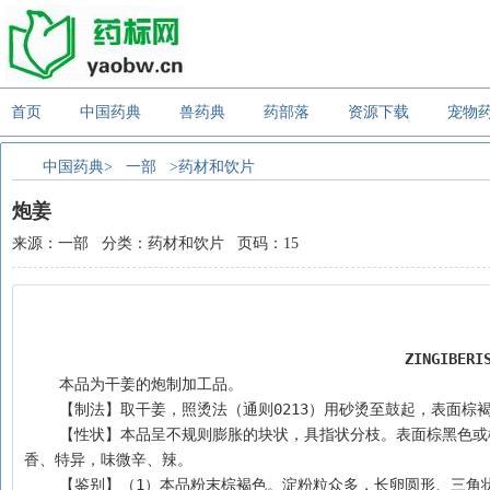
首页
中国药典
兽药典
药部落
资源下载
宠物
中国药典>
一部
>药材和饮片
炮姜
来源：一部 分类：药材和饮片 页码：15
ZINGIBERI
    本品为干姜的炮制加工品。
    【制法】取干姜，照烫法（通则0213）用砂烫至鼓起，表面棕
    【性状】本品呈不规则膨胀的块状，具指状分枝。表面棕黑色或棕褐色。质轻泡，断面边缘处显棕黑色，中心棕黄色，细颗粒性，维管束散在。气
香、特异，味微辛、辣。
    【鉴别】（1）本品粉末棕褐色。淀粉粒众多，长卵圆形、三角状卵形、椭圆形、类圆形或不规则形，直径5～40μm，脐点点状，位于较小端，也有