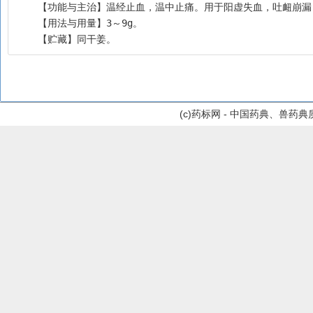
    【功能与主治】温经止血，温中止痛。用于阳虚失血，吐衄崩
    【用法与用量】3～9g。
    【贮藏】同干姜。
(c)药标网 - 中国药典、兽药