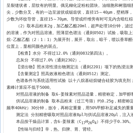
呈裂缝状者，层纹有的明显。偶见糊化淀粉粒团块。油细胞和树脂细
尖，少数分叉，有的一边呈波状或锯齿状，直径15～40μm，壁稍
少数为环纹导管，直径15～70μm。导管或纤维旁有时可见内含暗红棕
    （2）取本品粉末2g，加乙酸乙酯20ml，超声处理10分钟，滤过，取滤液作为供试品溶液。另取6-姜辣素对照品，加乙酸乙酯制成每1ml含0.5mg
的溶液，作为对照品溶液。照薄层色谱法（通则0502）试验，吸取上述
烷-乙酸乙酯（2：1：1）为展开剂，展开，取出，晾干，喷以香草
位置上，显相同颜色的斑点。
    【检查】水分 不得过12.0%（通则0832第四法）。
    总灰分 不得过7.0%（通则2302）。
    【浸出物】照水溶性浸出物测定法（通则2201）项下的热浸法
    【含量测定】照高效液相色谱法（通则0512）测定。
    色谱条件与系统适用性试验 以十八烷基硅烷键合硅胶为填充剂；以乙腈-甲醇-水（40：5：55）为流动相；检测波长为280nm。理论板数按6-姜辣
素峰计算应不低于5000。
    对照品溶液的制备 取6-姜辣素对照品适量，精密称定，加甲醇
    供试品溶液的制备 取本品粉末（过三号筛）约0.25g，精密称定，置具塞锥形瓶中，精密加入50%甲醇20ml，称定重量，超声处理（功率100W，
频率40kHz）30分钟，放冷，再称定重量，用50%甲醇补足减失的
    测定法 分别精密吸取对照品溶液8μl与供试品溶液20μl，
    本品按干燥品计算，含6-姜辣素（C
H
O
）不得少于0.30%
17
26
4
    【性味与归经】辛，热。归脾、胃、肾经。