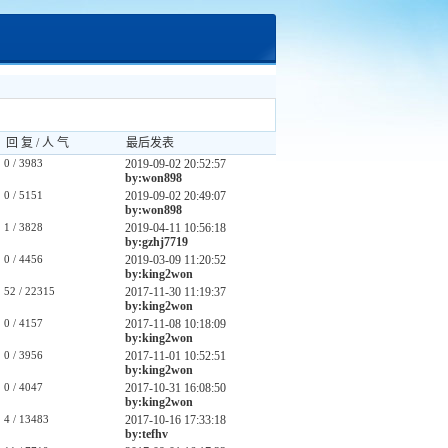
回 复 / 人 气
最后发表
0
/ 3983
2019-09-02 20:52:57
by:won898
0
/ 5151
2019-09-02 20:49:07
by:won898
1
/ 3828
2019-04-11 10:56:18
by:gzhj7719
0
/ 4456
2019-03-09 11:20:52
by:king2won
52
/ 22315
2017-11-30 11:19:37
by:king2won
0
/ 4157
2017-11-08 10:18:09
by:king2won
0
/ 3956
2017-11-01 10:52:51
by:king2won
0
/ 4047
2017-10-31 16:08:50
by:king2won
4
/ 13483
2017-10-16 17:33:18
by:tefhv