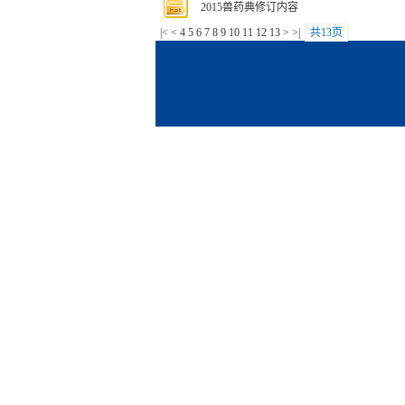
2015兽药典修订内容
|<
<
4
5
6
7
8
9
10
11
12
13
>
>|
共13页