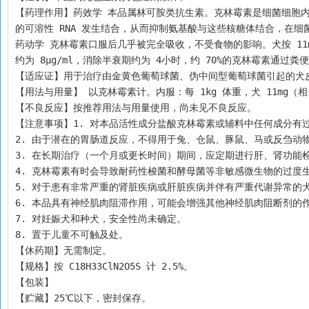
【药理作用】药效学 本品属林可胺类抗生素。克林霉素是细菌细胞内
的可溶性 RNA 发生结合，从而抑制氨基酸与这些核糖体结合，在
药动学 克林霉素口服后几乎被完全吸收，不受食物的影响。犬按 11mg
约为 8µg/ml，消除半衰期约为 4小时，约 70%的克林霉素通过粪
【适应证】用于治疗由金黄色葡萄球菌、伪中间型葡萄球菌引起的犬
【用法与用量】 以克林霉素计。内服：每 1kg 体重，犬 11mg（相
【不良反应】按推荐用法与用量使用，尚未见不良反应。
【注意事项】1. 对本品活性成分盐酸克林霉素或辅料中任何成分有
2. 由于潜在的胃肠道反应，不得用于兔、仓鼠、豚鼠、马或反刍动
3. 在长期治疗（一个月或更长时间）期间，应定期进行肝、肾功能
4. 克林霉素有时会导致耐药性梭菌和酵母菌等非敏感微生物的过度
5. 对于患有非常严重的肾脏疾病或肝脏疾病并伴有严重代谢异常的
6. 本品具有神经肌肉阻滞作用，可能会增强其他神经肌肉阻断剂的
7. 对妊娠犬和种犬，安全性尚未确定。
8. 置于儿童不可触及处。
【休药期】无需制定。
【规格】按 C18H33ClN2O5S 计 2.5%。
【包装】
【贮藏】25℃以下，密封保存。