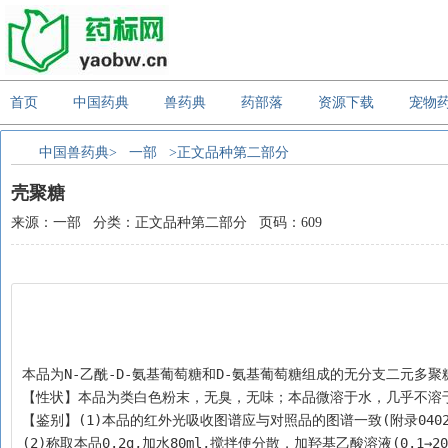
首页
中国药典
兽药典
药部落
资源下载
宠物
中国兽药典>
一部
>正文品种第二部分
壳聚糖
来源：一部 分类：正文品种第二部分 页码：609
本品为N-乙酰-D-氨基葡萄糖和D-氨基葡萄糖组成的无分支二元多聚
【性状】本品为类白色粉末，无臭，无味；本品微溶于水，几乎不溶
【鉴别】(1)本品的红外光吸收图谱应与对照品的图谱一致(附录0402
(2)称取本品0.2g,加水80ml,搅拌使分散，加羟基乙酸溶液(0.1→