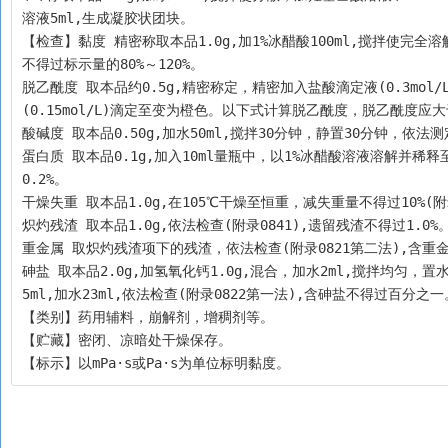
溶液5ml,生成凝胶状团块。
【检查】黏度 精密称取本品1.0g,加1%冰醋酸100ml,搅拌使完全溶
不得过标示量的80%～120%。
脱乙酰度 取本品约0.5g,精密称定，精密加入盐酸滴定液(0.3mol
(0.15mol/L)滴定至变为橙色。以下式计算脱乙酰度，脱乙酰度应大
酸碱度 取本品0.50g,加水50ml,搅拌30分钟，静置30分钟，依法测定(
蛋白质 取本品0.1g,加入10ml量瓶中，以1%冰醋酸溶液溶解并稀
0.2%。
干燥失重 取本品1.0g,在105℃干燥至恒重，减失重量不得过10%(附录
炽灼残渣 取本品1.0g,依法检查(附录0841),遗留残渣不得过1.0%
重金属 取炽灼残渣项下的残渣，依法检查(附录0821第二法),含重
砷盐 取本品2.0g,加氢氧化钙1.0g,混合，加水2ml,搅拌均匀
5ml,加水23ml,依法检查(附录0822第一法),含砷盐不得过百分之一
【类别】药用辅料，崩解剂，增稠剂等。
【贮藏】密闭、凉暗处干燥保存。
【标示】以mPa·s或Pa·s为单位标明黏度。