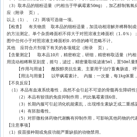
（3）取本品的细粉适量（约相当于甲砜霉素50mg），加乙醇制氢氧
应（附录  页）。
以上（1）、（2）两项可选做一项。
【检查】  有关物质  取本品的细粉适量，加流动相溶解并稀释制成
的方法测定。单个杂质峰面积不得大于对照溶液主峰面积（1.0％）
图中任何小于对照溶液主峰面积0.05倍的峰可忽略不计。
其他  应符合片剂项下有关的各项规定（附录  页）。
【含量测定】  取本品10片，精密称定，研细，精密称取适量（约相
用流动相稀释至刻度，摇匀，滤过，精密量取续滤液5ml，置50m
    【作用与用途】  酰胺醇类抗生素。主要用于治疗畜禽肠道
    【用法与用量】  以甲砜霉素计。 内服：一次量，每1kg体重
【不良反应】 
 （1）本品有血液系统毒性，虽然不会引起不可逆的骨髓再生障碍
    （2）本品有较强的免疫抑制作用，约比氯霉素强6倍。
    （3）长期内服可引起消化机能紊乱，出现维生素缺乏或二重感
    （4）有胚胎毒性。
    （5）对肝微粒体药物代谢酶有抑制作用，可影响其他药物
【注意事项】 
（1）疫苗接种期或免疫功能严重缺损的动物禁用。