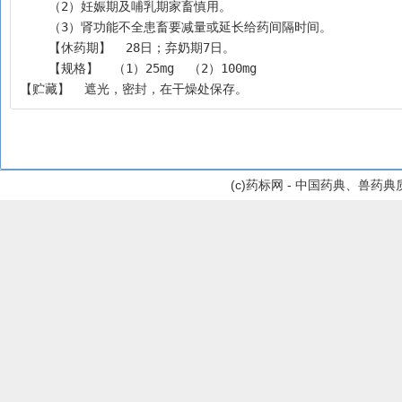
    （2）妊娠期及哺乳期家畜慎用。
    （3）肾功能不全患畜要减量或延长给药间隔时间。
    【休药期】  28日；弃奶期7日。
    【规格】  （1）25mg  （2）100mg
【贮藏】  遮光，密封，在干燥处保存。
(c)药标网 - 中国药典、兽药