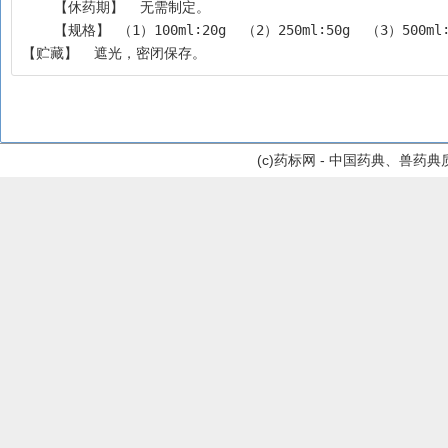
    【休药期】  无需制定。
    【规格】 （1）100ml∶20g  （2）250ml∶50g  （3）500ml∶
【贮藏】  遮光，密闭保存。
(c)药标网 - 中国药典、兽药