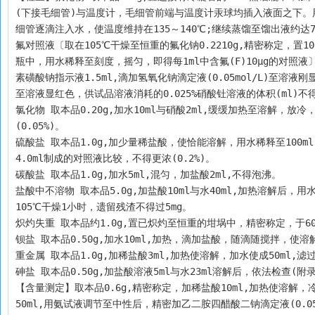
(下接毛细管)与温度计，毛细管前端与温度计汞球均插入液面之下。用
细管逐滴注入水，使温度维持在135～140℃;继续蒸馏至馏出液约达70
氟对照液〔取在105℃干燥至恒重的氟化钠0.2210g,精密称定，置1
瓶中，用水稀释至刻度，摇匀，即得每1ml中含氟(F)10μg的对照液
素磺酸钠指示液1.5ml,滴加氢氧化钠滴定液(0.05mol/L)至溶液刚
至溶液显红色，供试品溶液消耗的0.025%硝酸钍溶液的体积(ml)不得大
氯化物 取本品0.20g,加水10ml与硝酸2ml,缓缓加热至溶解，放冷
(0.05%)。
硫酸盐 取本品1.0g,加少量稀盐酸，使恰能溶解，用水稀释至100ml,
4.0ml制成的对照液比较，不得更浓(0.2%)。
碳酸盐 取本品1.0g,加水5ml,混匀，加盐酸2ml,不得泡沸。
盐酸中不溶物 取本品5.0g,加盐酸10ml与水40ml,加热溶解后
105℃干燥1小时，遗留残渣不得过5mg。
炽灼失重 取本品约1.0g,置已炽灼至恒重的坩埚中，精密称定，于600
钡盐 取本品0.50g,加水10ml,加热，滴加盐酸，随滴随搅拌，使
重金属 取本品1.0g,加稀盐酸3ml,加热使溶解，加水使成50ml,
砷盐 取本品0.50g,加盐酸溶液5ml与水23ml溶解后，依法检查(附录0
【含量测定】取本品0.6g,精密称定，加稀盐酸10ml,加热使溶解，
50ml,用氨试液调节至中性后，精密加乙二胺四醋酸二钠滴定液(0.05mo