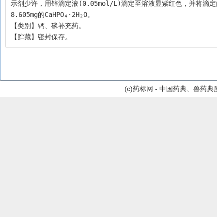
示剂少许，用锌滴定液(0.05mol/L)滴定至溶液显紫红色，并将滴定
8.605mg的CaHPO₄·2H₂O。
【类别】钙、磷补充药。
【贮藏】密封保存。
(c)药标网 - 中国药典、兽药