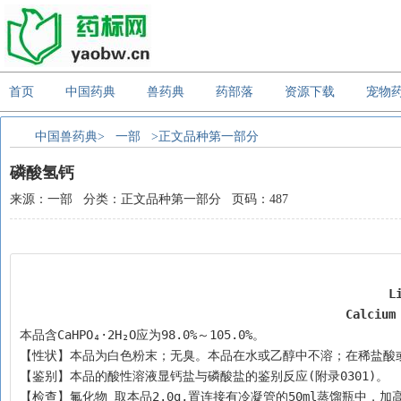
首页
中国药典
兽药典
药部落
资源下载
宠物
中国兽药典>
一部
>正文品种第一部分
磷酸氢钙
来源：一部 分类：正文品种第一部分 页码：487
L
Calcium
本品含CaHPO₄·2H₂O应为98.0%～105.0%。
【性状】本品为白色粉末；无臭。本品在水或乙醇中不溶；在稀盐酸
【鉴别】本品的酸性溶液显钙盐与磷酸盐的鉴别反应(附录0301)。
【检查】氟化物 取本品2.0g,置连接有冷凝管的50ml蒸馏瓶中，