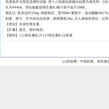
色谱条件与系统适用性试验 用十八烷基硅烷键合硅胶为填充剂；以0.01m
长为444nm。理论板数按维生素B₂峰计算不低于2000。
测定法 取本品约15mg,精密称定，置500ml量瓶中，加冰醋酸5m
刻度，摇匀，作为供试品溶液；精密量取20μ,注入液相色谱仪，记
【类别】水溶性维生素。
【贮藏】遮光，密封保存。
【制剂】(1)维生素B₂片(2)维生素B₂注射液
(c)药标网 - 中国药典、兽药