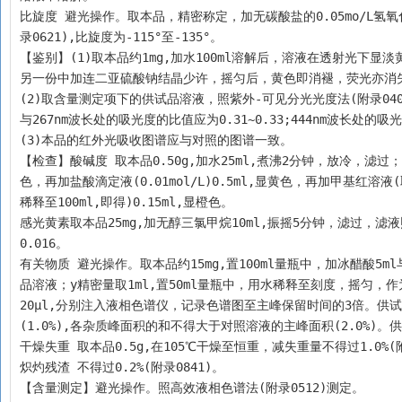
比旋度 避光操作。取本品，精密称定，加无碳酸盐的0.05mo/L氢
录0621),比旋度为-115°至-135°。
【鉴别】(1)取本品约1mg,加水100ml溶解后，溶液在透射光
另一份中加连二亚硫酸钠结晶少许，摇匀后，黄色即消褪，荧光亦消
(2)取含量测定项下的供试品溶液，照紫外-可见分光光度法(附录0401)
与267nm波长处的吸光度的比值应为0.31~0.33;444nm波长处的吸
(3)本品的红外光吸收图谱应与对照的图谱一致。
【检查】酸碱度 取本品0.50g,加水25ml,煮沸2分钟，放冷，滤过；取滤
色，再加盐酸滴定液(0.01mol/L)0.5ml,显黄色，再加甲基红溶液(
稀释至100ml,即得)0.15ml,显橙色。
感光黄素取本品25mg,加无醇三氯甲烷10ml,振摇5分钟，滤过，滤液
0.016。
有关物质 避光操作。取本品约15mg,置100ml量瓶中，加冰醋酸5
品溶液；y精密量取1ml,置50ml量瓶中，用水稀释至刻度，摇匀
20μl,分别注入液相色谱仪，记录色谱图至主峰保留时间的3倍。供
(1.0%),各杂质峰面积的和不得大于对照溶液的主峰面积(2.0%)
干燥失重 取本品0.5g,在105℃干燥至恒重，减失重量不得过1.0%(附
炽灼残渣 不得过0.2%(附录0841)。
【含量测定】避光操作。照高效液相色谱法(附录0512)测定。