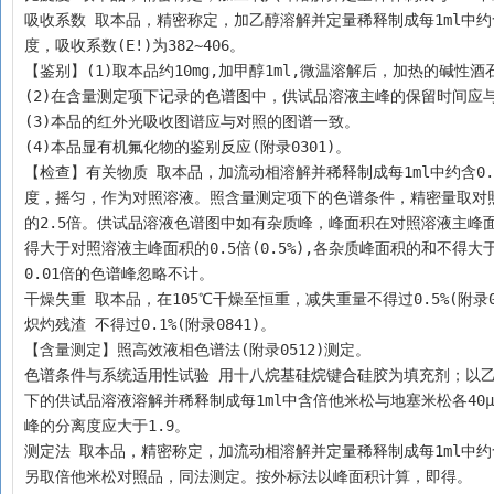
吸收系数 取本品，精密称定，加乙醇溶解并定量稀释制成每1ml中约含1
度，吸收系数(E!)为382~406。
【鉴别】(1)取本品约10mg,加甲醇1ml,微温溶解后，加热的碱性酒
(2)在含量测定项下记录的色谱图中，供试品溶液主峰的保留时间应
(3)本品的红外光吸收图谱应与对照的图谱一致。
(4)本品显有机氟化物的鉴别反应(附录0301)。
【检查】有关物质 取本品，加流动相溶解并稀释制成每1ml中约含0.
度，摇匀，作为对照溶液。照含量测定项下的色谱条件，精密量取对照
的2.5倍。供试品溶液色谱图中如有杂质峰，峰面积在对照溶液主峰面积0
得大于对照溶液主峰面积的0.5倍(0.5%),各杂质峰面积的和不得
0.01倍的色谱峰忽略不计。
干燥失重 取本品，在105℃干燥至恒重，减失重量不得过0.5%(附录0
炽灼残渣 不得过0.1%(附录0841)。
【含量测定】照高效液相色谱法(附录0512)测定。
色谱条件与系统适用性试验 用十八烷基硅烷键合硅胶为填充剂；以乙腈-
下的供试品溶液溶解并稀释制成每1ml中含倍他米松与地塞米松各40μ
峰的分离度应大于1.9。
测定法 取本品，精密称定，加流动相溶解并定量稀释制成每1ml中约
另取倍他米松对照品，同法测定。按外标法以峰面积计算，即得。