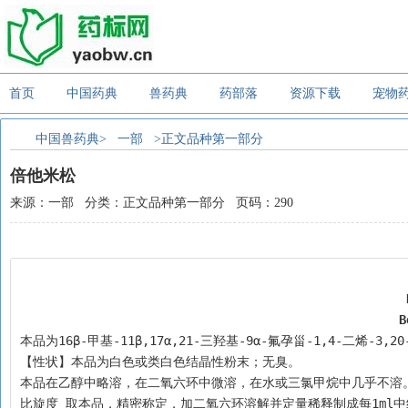
首页
中国药典
兽药典
药部落
资源下载
宠物
中国兽药典>
一部
>正文品种第一部分
倍他米松
来源：一部 分类：正文品种第一部分 页码：290
B
本品为16β-甲基-11β,17α,21-三羟基-9α-氟孕甾-1,4-二烯-3,2
【性状】本品为白色或类白色结晶性粉末；无臭。
本品在乙醇中略溶，在二氧六环中微溶，在水或三氯甲烷中几乎不溶
比旋度 取本品，精密称定，加二氧六环溶解并定量稀释制成每1ml中约含1