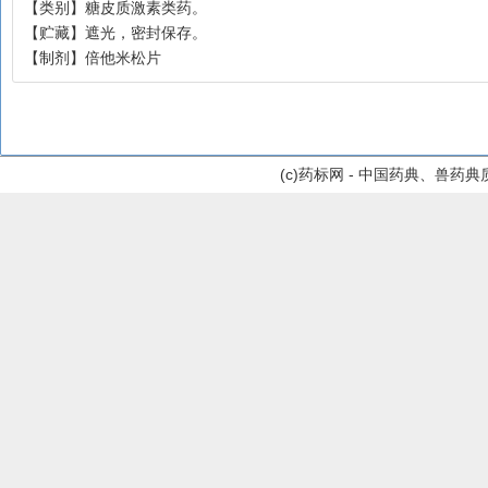
【类别】糖皮质激素类药。
【贮藏】遮光，密封保存。
【制剂】倍他米松片
(c)药标网 - 中国药典、兽药