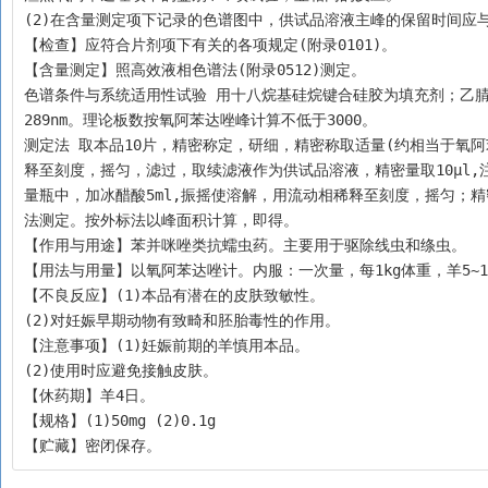
(2)在含量测定项下记录的色谱图中，供试品溶液主峰的保留时间应
【检查】应符合片剂项下有关的各项规定(附录0101)。
【含量测定】照高效液相色谱法(附录0512)测定。
色谱条件与系统适用性试验 用十八烷基硅烷键合硅胶为填充剂；乙腈-0.5
289nm。理论板数按氧阿苯达唑峰计算不低于3000。
测定法 取本品10片，精密称定，研细，精密称取适量(约相当于氧阿苯
释至刻度，摇匀，滤过，取续滤液作为供试品溶液，精密量取10μl,注
量瓶中，加冰醋酸5ml,振摇使溶解，用流动相稀释至刻度，摇匀；精
法测定。按外标法以峰面积计算，即得。
【作用与用途】苯并咪唑类抗蠕虫药。主要用于驱除线虫和绦虫。
【用法与用量】以氧阿苯达唑计。内服：一次量，每1kg体重，羊5~1
【不良反应】(1)本品有潜在的皮肤致敏性。
(2)对妊娠早期动物有致畸和胚胎毒性的作用。
【注意事项】(1)妊娠前期的羊慎用本品。
(2)使用时应避免接触皮肤。
【休药期】羊4日。
【规格】(1)50mg (2)0.1g
【贮藏】密闭保存。