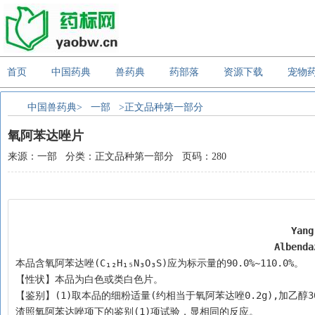
首页
中国药典
兽药典
药部落
资源下载
宠物
中国兽药典>
一部
>正文品种第一部分
氧阿苯达唑片
来源：一部 分类：正文品种第一部分 页码：280
Yang
Albenda
本品含氧阿苯达唑(C₁₂H₁₅N₃O₃S)应为标示量的90.0%~110.0%。
【性状】本品为白色或类白色片。
【鉴别】(1)取本品的细粉适量(约相当于氧阿苯达唑0.2g),加乙
渣照氧阿苯达唑项下的鉴别(1)项试验，显相同的反应。