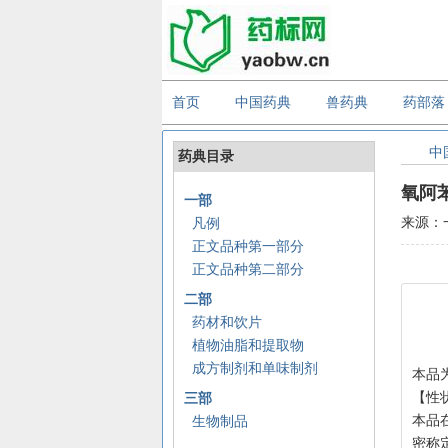
首页
中国药典
兽药典
药部落
中
药典目录
氧阿
一部
来源：
凡例
正文品种第一部分
正文品种第二部分
二部
药材和饮片
植物油脂和提取物
成方制剂和单味制剂
本品为
【性
三部
本品
生物制品
密称