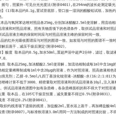
摇匀，照紫外-可见分光光度法(附录0401),在294nm的波长处测定吸光度，
别】(1)取本品约0.1g,置试管底部，管口放一湿润的醋酸铅试纸，加
色。
)取本品与氧阿苯达唑对照品各25mg,分别加冰醋酸2.5ml使溶解，用流动
品溶液和对照品溶液。照有关物质项下的色谱条件，取供试品溶液和对照品
供试品溶液主峰的保留时间应与对照品溶液主峰的保留时间一致。
)本品的红外光吸收图谱应与对照的图谱一致。如发现与对照的图谱不一致
溶解后蒸干，减压干燥后测定(附录0402)。
】酸度 取本品约0.5g,加水50ml,置超声浴中超声2分钟，滤过，取滤液
7.0。
物质 取本品25mg,加冰醋酸2.5ml使溶解，加流动相制成每1ml中含1
动相定量稀释制成每1ml中含20μg的溶液，作为对照溶液。照高效液相色谱
填充剂；乙腈-0.5mol/L四丁基溴化铵溶液-冰醋酸-水(16:2:1:81
达唑峰计算不低于3000。精密量取对照溶液和供试品溶液各10μl,注入
倍。供试品溶液色谱图中如有杂质峰，各杂质峰面积的和不得大于对照溶液主
重 取本品，在105℃干燥至恒重，减失重量不得过0.5%(附录0831)。
渣 不得过0.2%(附录0841)。
 取炽灼残渣项下遗留的残渣，加盐酸2ml,置水浴上蒸干，再加稀盐酸4ml,
查(附录0807),与标准铁溶液3.0ml用同一方法制成的对照液比较，不得更