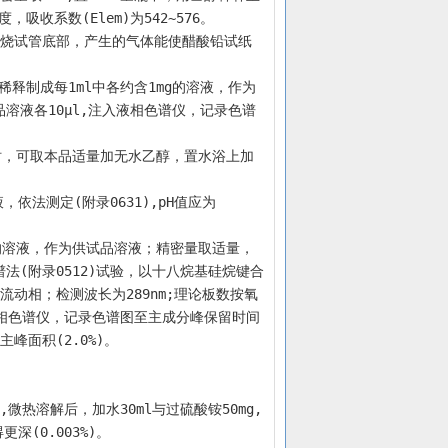
吸收系数(Elem)为542~576。
热灼烧试管底部，产生的气体能使醋酸铅试纸
相稀释制成每1ml中各约含1mg的溶液，作为
溶液各10μl,注入液相色谱仪，记录色谱
时，可取本品适量加无水乙醇，置水浴上加
，依法测定(附录0631),pH值应为
mg的溶液，作为供试品溶液；精密量取适量，
法(附录0512)试验，以十八烷基硅烷键合
)为流动相；检测波长为289nm;理论板数按氧
液相色谱仪，记录色谱图至主成分峰保留时间
峰面积(2.0%)。
微热溶解后，加水30ml与过硫酸铵50mg,
深(0.003%)。