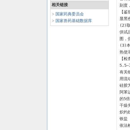
相关链接
刻度，
【鉴
> 国家药典委员会
显黑
> 国家兽药基础数据库
(2
供试
图，
(3
热使
【检查
5.5~
有关
用流
硅胶为
阿苯
的5
干燥失
炽灼残
铁盐
依法检