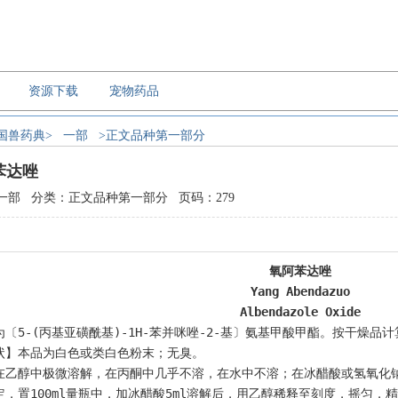
资源下载
宠物药品
国兽药典>
一部
>正文品种第一部分
苯达唑
一部 分类：正文品种第一部分 页码：279
氧阿苯达唑
Yang Abendazuo
Albendazole Oxide
〔5-(丙基亚磺酰基)-1H-苯并咪唑-2-基〕氨基甲酸甲酯。按干燥品计算，含
状】本品为白色或类白色粉末；无臭。
在乙醇中极微溶解，在丙酮中几乎不溶，在水中不溶；在冰醋酸或氢氧化钠
定，置100ml量瓶中，加冰醋酸5ml溶解后，用乙醇稀释至刻度，摇匀，精密