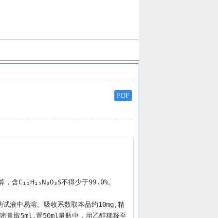
PDF
C₁₂H₁₅N₃O₃S不得少于99.0%。
试液中易溶。吸收系数取本品约10mg,精
量取5ml,置50ml量瓶中，用乙醇稀释至