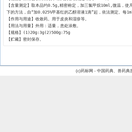
【含量测定】取本品约0.5g,精密称定，加三氯甲烷10ml,微温，使
下的方法，自“加0.025%甲基红的乙醇溶液1滴”起，依法测定。每1ml乙
【作用与用途】收敛药。用于皮炎和湿疹等。
【用法与用量】外用：适量，患处涂敷。
【规格】(1)20g:3g(2)500g:75g
【贮藏】密封保存。
(c)药标网 - 中国药典、兽药