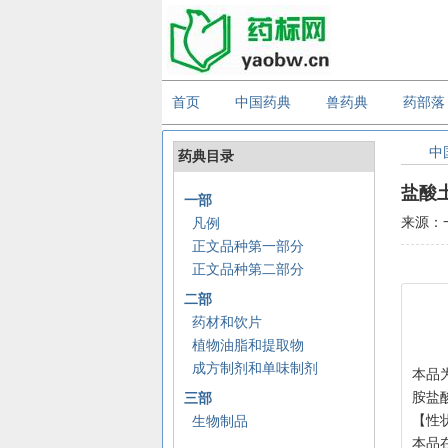
首页
中国药典
兽药典
药部落
中
药典目录
盐酸
一部
来源：
凡例
正文品种第一部分
正文品种第二部分
二部
药材和饮片
植物油脂和提取物
成方制剂和单味制剂
本品为
胺盐酸
三部
【性
生物制品
本品