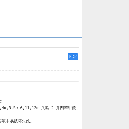
PDF
e
,4α,5,5α,6,11,12α-八氢-2-并四苯甲酰
溶液中易破坏失效。