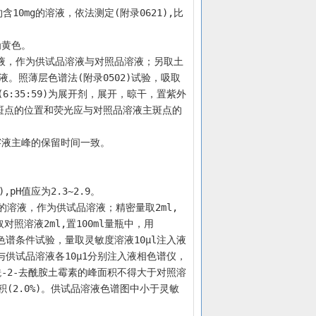
含10mg的溶液，依法测定(附录0621),比
为黄色。
溶液，作为供试品溶液与对照品溶液；另取土
液。照薄层色谱法(附录0502)试验，吸取
6:35:59)为展开剂，展开，晾干，置紫外
主斑点的位置和荧光应与对照品溶液主斑点的
溶液主峰的保留时间一致。
pH值应为2.3~2.9。
mg的溶液，作为供试品溶液；精密量取2ml,
对照溶液2ml,置100ml量瓶中，用
色谱条件试验，量取灵敏度溶液10μl注入液
供试品溶液各10μ1分别注入液相色谱仪，
-2-去酰胺土霉素的峰面积不得大于对照溶
积(2.0%)。供试品溶液色谱图中小于灵敏