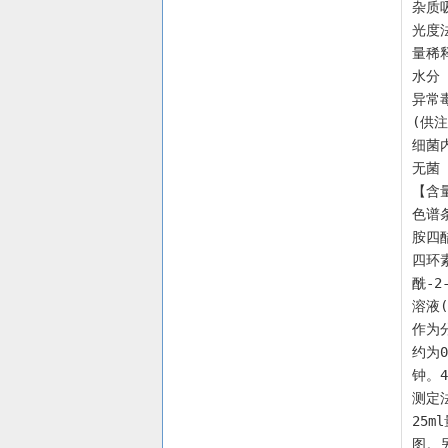
杂质吸
光度
量稀释
水分
异常
(供注
细菌内
无菌
【含
色谱
胺四醋
四环素
酰-
溶液(
作为
约为
钟。
测定法
25
图。