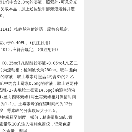
每1ml中含2.0mg的溶液，照紫外-可见分光
50。另取本品，加上述盐酸甲醇溶液溶解并定
0。
1141),按静脉注射给药，应符合规定。
小于0.40EU。(供注射用)
01),应符合规定。(供注射用)
mol/L醋酸铵溶液-0.05mol/L乙二
12)为流动相；检测波长为280nm。取4-差向
mg的溶液；取土霉素对照品(约含3%的2-乙
ml中约含土霉素0.5mg的溶液，取上述两种
-乙酰-2-去酰胺土霉素14.5μg)的混合溶液
4-差向四环素峰(与土霉素峰相对保留时间
为1.1)。土霉素峰的保留时间约为12分
酰胺土霉素峰的分离度应大于2.5。
溶解并稀释至刻度，摇匀，精密量取5ml,置
精密量取10μl注入液相色谱仪，记录色谱
O,的含量，即得。