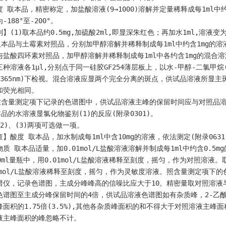
 取本品，精密称定，加盐酸溶液(9→1000)溶解并定量稀释成每1ml中约
-188°至-200°。
】(1)取本品约0.5mg,加硫酸2ml,即显深朱红色；再加水1ml,溶液变
)取本品与土霉素对照品，分别加甲醇溶解并稀释制成每1ml中约含1mg的
与盐酸四环素对照品，加甲醇溶解并稀释制成每1ml中各约含1mg的混合溶
三种溶液各1μl,分别点于同一硅胶GF254薄层板上，以水-甲醇-二氯甲烷(
(365nm)下检视。混合溶液应显两个完全分离的斑点，供试品溶液所显
和荧光相同。
)在含量测定项下记录的色谱图中，供试品溶液主峰的保留时间应与对照品
本品的水溶液显氯化物鉴别(1)的反应(附录0301)。
2)、(3)两项可选做一项。
】酸度 取本品，加水制成每1ml中含10mg的溶液，依法测定(附录0631),
质 取本品适量，加0.01mol/L盐酸溶液溶解并制成每1ml中约含0.5
0ml量瓶中，用0.01mol/L盐酸溶液稀释至刻度，摇匀，作为对照溶液。取
01mol/L盐酸溶液稀释至刻度，摇匀，作为灵敏度溶液。照含量测定项下的
谱仪，记录色谱图，主成分峰峰高的信噪比应大于10。精密量取对照溶液与
色谱图至主成分峰保留时间的4倍，供试品溶液色谱图如有杂质峰，2-乙酰
峰面积的1.75倍(3.5%),其他各杂质峰面积的和不得大于对照溶液主峰面
液主峰面积的峰忽略不计。