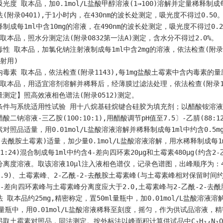
光度 取本品，加0.1mol/L盐酸甲醇溶液(1→100)溶解并定量稀释制成
法(附录0401),于1小时内，在430nm的波长处测定，吸光度不得过0.
制成每1ml中含10mg的溶液，在490nm的波长处测定，吸光度不得过0.2
 取本品，照水分测定法(附录0832第一法A)测定，含水分不得过2.0%。
毒性 取本品，加氯化钠注射液制成每1ml中含2mg的溶液，依法检查(附录
射用)
毒素 取本品，依法检查(附录1143),每1mg盐酸土霉素中含内毒素的量应
 取本品，用适宜溶剂溶解并稀释后，经薄膜过滤法处理，依法检查(附录11
量测定】照高效液相色谱法(附录0512)测定。
条件与系统适用性试验 用十八烷基硅烷键合硅胶为填充剂；以醋酸铵溶液〔0.25
酸二钠溶液-三乙胺(100:10:1),用醋酸调节pH值至7.5〕-乙腈(88:
对照品适量，用0.01mol/L盐酸溶液溶解并稀释制成每1ml中约含0.5
2-去酰胺土霉素)适量，加少量0.1mol/L盐酸溶液溶解，用水稀释制成每1
1:24)混合制成每1ml中约含4-差向四环素20μg和土霉素480μg(约含2
分离度溶液。取该溶液10μl注入液相色谱仪，记录色谱图，出峰顺序为：
0.9)、土霉素峰、2-乙酰-2-去酰胺土霉素峰(与土霉素峰相对保留时间约
4-差向四环素峰与土霉素峰分离度应大于2.0,土霉素峰与2-乙酰-2-去
 取本品约25mg,精密称定，置50ml量瓶中，加0.01mol/L盐酸溶液
ml量瓶中，用0.01mol/L盐酸溶液稀释至刻度，摇匀，作为供试品溶液，
另取土霉素对照品，同法测定。按外标法以峰面积计算供试品中C₂H₂₄N₂