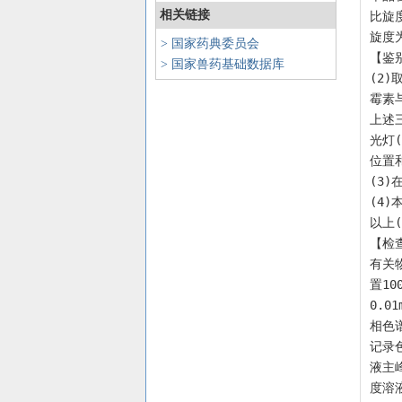
相关链接
比旋度
旋度为
> 国家药典委员会
【鉴别
> 国家兽药基础数据库
(2
霉素
上述
光灯
位置
(3
(4)
以上(
【检查
有关物
置10
0.
相色
记录
液主
度溶