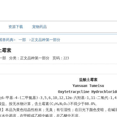
资源下载
宠物药品
国兽药典>
一部
>正文品种第一部分
土霉素
一部 分类：正文品种第一部分 页码：223
盐酸土霉素
Yansuan Tumeisu
Oxytetracycline Hydrochlorid
6-甲基-4-(二甲氨基)-3,5,6,10,12,12α-六羟基-1,11-二氧代-1,4
盐。按无水物计算，含土霉素(C₂H₄N₂O₉)不得少于88.0%。
状】本品为黄色结晶性粉末；无臭；有引湿性；在日光下颜色变暗，在碱
在水中易溶，在甲醇或乙醇中略溶，在乙醚中不溶。