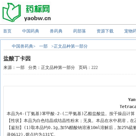
首页
中国药典
兽药典
药部落
资源下载
宠物
中国兽药典>
一部
>正文品种第一部分
盐酸丁卡因
来源：一部 分类：正文品种第一部分 页码：222
Yan
Tetrac
本品为4-(丁氨基)苯甲酸-2-(二甲氨基)乙酯盐酸盐。按干燥品计算，含C
【性状】本品为白色结晶或结晶性粉末；无臭。本品在水中易溶，在乙醇中
【鉴别】(1)取本品约0.1g,加5%醋酸钠溶液10ml溶解后，加25
录0612),熔点约为131℃。