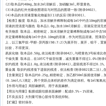
(2)取本品约40mg,加水2ml溶解后，加硝酸3ml,即显黄色。
(3)本品的红外光吸收图谱应与对照品的图谱一致(附录0402)。
(4)本品的水溶液显氯化物鉴别(1)的反应(附录0301)。
【检查】酸度 取本品，加水溶解并稀释制成每1ml中约含10mg的溶液，依
溶液的澄清度与颜色 取本品1.0g,加水10ml溶解后，溶液应澄清无
有关物质 取本品，精密称定，加水溶解并定量稀释制成每1ml中含
并定量稀释制成每1ml中含0.10mg的溶液，作为对照品溶液。照薄层色
上，以三氯甲烷-甲醇-异丙胺(98:7:2)为展开剂，展开，晾干，
比较，不得更深。
易炭化物 取本品0.50g,依法检查(附录0842),与橙黄色3号标准比
干燥失重 取本品，在105℃干燥至恒重，减失重量不得过1.0%(附录0
炽灼残渣 取本品1.0g,依法检查(附录0841),遗留残渣不得过0.1%
重金属 取炽灼残渣项下遗留的残渣，依法检查(附录0821第二法)
【含量测定】取本品约0.25g,精密称定，加乙醇50ml振摇使溶解，加0
(0.1mol/L)滴定，两个突跃点体积的差作为滴定体积。每1ml氢氧化钠滴定液
【作用与用途】局部麻醉药。用于表面麻醉。
【用法与用量】黏膜或眼结膜表面麻醉：配成0.5%～1%溶液。
【不良反应】大剂量可致心脏传导系统抑制。
【贮藏】密封保存。