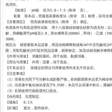
色消失。
    【检查】  pH值  应为5.0～7.5（附录  页）。       
    装量  取本品，照最低装量检查法（附录  页）检查，应符合
【含量测定】  照高效液相色谱法（附录  页）测定。
色谱条件与系统适用性试验  用十八烷基硅烷键合硅胶为填充剂；以含0
解，用磷酸调节pH值至2.8，用水稀释至1000ml，即得）-乙腈（7
3000。
测定法  精密量取本品适量，用流动相稀释制成每1ml中含乳酸依沙吖
图；另取乳酸依沙吖啶对照品适量，精密称定，加流动相溶解并稀释制成
【作用与用途】 消毒防腐药。用于创面、黏膜消毒。
【用法与用量】 外用：适量，涂于患处。
【不良反应】  按规定的用法与用量使用尚未见不良反应。
【注意事项】 
（1）溶液在光照下可分解生成剧毒产物，若肉眼观察本品变为褐绿
（2）当溶液中氯化钠浓度高于0.5%时，本品可从溶液中析出；遇碱
（3）长期使用可能延缓伤口愈合。
【休药期】 无需制定。
【规格】  0.1％
【贮藏】  遮光，密闭保存。