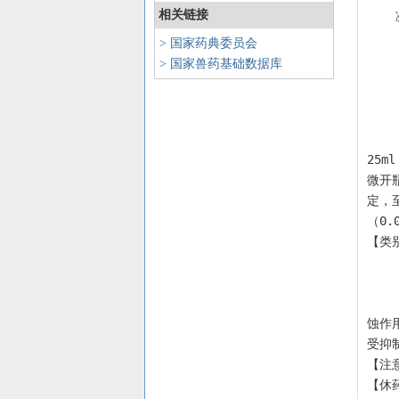
相关链接
> 国家药典委员会
> 国家兽药基础数据库
    【含量测定】  取本品约0.15g，精密称定，置100ml量瓶中，加水适量使溶解并稀释至刻度，摇匀；精密量取
25m
微开
定，
（0.0
【类
    【不良反应】  当苯酚浓度为0.5%～5%时，对皮肤可产生局部麻醉作用；高于5%溶液则对组织产生强烈的刺激和腐
蚀作
受抑
【注
【休