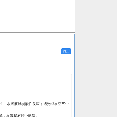
PDF
        
    本品在乙醇、三氯甲烷、乙醚、甘油、脂肪油或挥发油中易溶，在水中溶解，在液状石蜡中略溶。                