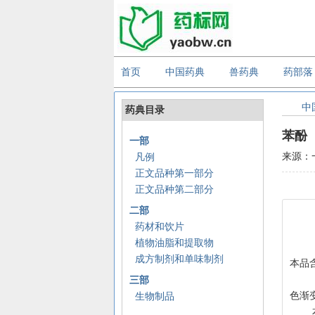
首页
中国药典
兽药典
药部落
中
药典目录
苯酚
一部
来源：
凡例
正文品种第一部分
正文品种第二部分
二部
药材和饮片
植物油脂和提取物
成方制剂和单味制剂
本品含C
    【性状】  本品为无色至微红色的针状结晶或结晶性块；有特臭；有引湿性；水溶液显弱酸性反应；遇光或在空气中
三部
色渐变深
生物制品