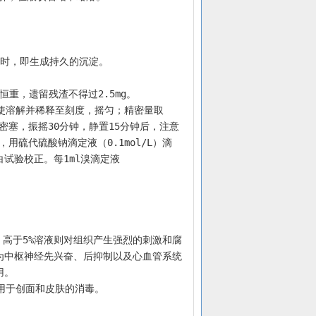
          
         
        
    （2）取溶液5ml，加溴试液，即生成瞬即溶解的白色沉淀，但溴试液过量时，即生成持久的沉淀。                
    【检查】  不挥发物  取本品5.0g，置水浴蒸发挥散后，在105℃干燥至恒重，遗留残渣不得过2.5mg。      
立即密塞，振摇30分钟，静置15分钟后，注意
用硫代硫酸钠滴定液（0.1mol/L）滴
试验校正。每1ml溴滴定液
 
为中枢神经先兴奋、后抑制以及心血管系统
用。
用于创面和皮肤的消毒。