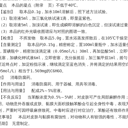
    凝点  本品的凝点（附录  页）不低于40℃。                      
    【鉴别】  取本品0.1g，加水10ml溶解后，照下述方法试验。         
    （1）取溶液5ml，加三氯化铁试液1滴，即显蓝紫色。                
    （3）本品的红外光吸收图谱应与对照的图谱一致。
l，置碘瓶中，精密加溴滴定液（0.05mol/L）30ml，再加盐酸5ml，
瓶塞，加碘化钾试液6ml，立即密塞，充分振摇后，加三氯甲烷1ml，摇匀，
至近终点时，加淀粉指示液，继续滴定至蓝色消失，并将滴定的结果用空白
5mol/L）相当于1.569mg的C6H6O。                           
别】  消毒防腐药。
    【作用与用途】  消毒防腐药。用于器械、用具等消毒。
    【用法与用量】  配成2%～5%溶液。
用。动物意外吞服或皮肤、黏膜大面积接触苯酚会引起全身性中毒，表现
制，严重时可因呼吸麻痹致死。中毒时应进行对症治疗。苯酚还有致癌作
意事项】  本品对皮肤与黏膜有腐蚀性，对动物和人有较强的毒性，不能
药期】 无需制定。