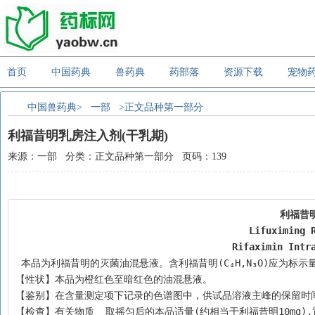
首页
中国药典
兽药典
药部落
资源下载
宠物
中国兽药典>
一部
>正文品种第一部分
利福昔明乳房注入剂(干乳期)
来源：一部 分类：正文品种第一部分 页码：139
利福昔
Lifuximing 
Rifaximin Intr
 本品为利福昔明的灭菌油混悬液。含利福昔明(C₄H,N₃O)应为标示量的9
【性状】本品为橙红色至暗红色的油混悬液。
【鉴别】在含量测定项下记录的色谱图中，供试品溶液主峰的保留时
【检查】有关物质  取摇匀后的本品适量(约相当于利福昔明10mg),置