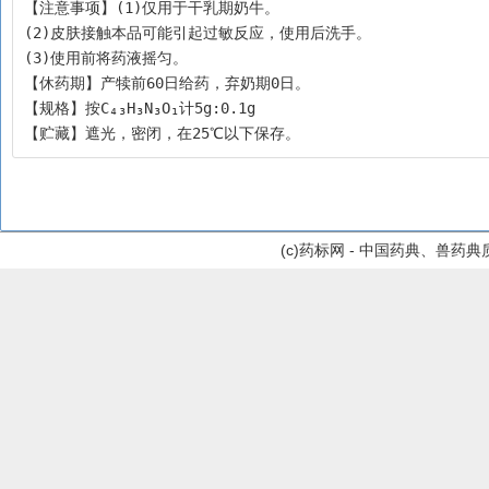
【注意事项】(1)仅用于干乳期奶牛。
(2)皮肤接触本品可能引起过敏反应，使用后洗手。
(3)使用前将药液摇匀。
【休药期】产犊前60日给药，弃奶期0日。
【规格】按C₄₃H₃N₃O₁计5g:0.1g
【贮藏】遮光，密闭，在25℃以下保存。
(c)药标网 - 中国药典、兽药