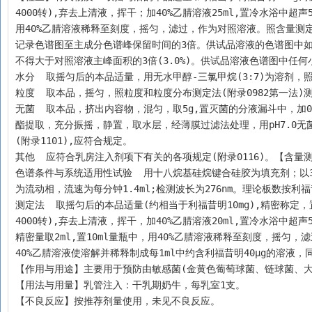
4000转),弃去上清液，挥干；加40%乙腈溶液25ml,置冷水浴中超
用40%乙腈溶液稀释至刻度，摇匀，滤过，作为对照溶液。照含量测
记录色谱图至主成分色谱峰保留时间的3倍。供试品溶液的色谱图中如
不得大于对照溶液主峰面积的3倍(3.0%)。供试品溶液色谱图中任何
水分  取摇匀后的本品适量，用无水甲醇-三氯甲烷(3:7)为溶剂，照
粒度  取本品，摇匀，照粒度和粒度分布测定法(附录0982第一法)测
无菌  取本品，挤出内容物，混匀，取5g,置灭菌的分液漏斗中，加0.1%无
酯提取，充分振摇，静置，取水层，经薄膜过滤法处理，用pH7.0无菌
(附录1101),应符合规定。
其他  应符合乳房注入剂项下有关的各项规定(附录0116)。【含量测
色谱条件与系统适用性试验  用十八烷基硅烷键合硅胶为填充剂；以3.16g/
为流动相，流速为每分钟1.4ml;检测波长为276nm。理论板数按利
测定法  取摇匀后的本品适量(约相当于利福昔明10mg),精密称定，置
4000转),弃去上清液，挥干，加40%乙腈溶液20ml,置冷水浴中
精密量取2ml,置10ml量瓶中，用40%乙腈溶液稀释至刻度，摇匀
40%乙腈溶液使溶解并稀释制成每1ml中约含利福昔明40μg的溶液
【作用与用途】主要用于预防由敏感菌(金黄色葡萄球菌、链球菌、
【用法与用量】乳管注入：干乳期奶牛，每乳室1支。
【不良反应】按推荐剂量使用，未见不良反应。