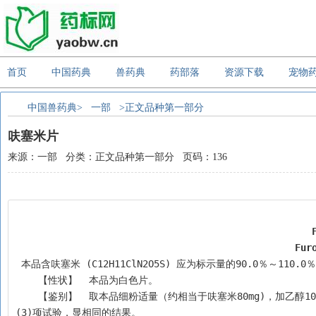
首页
中国药典
兽药典
药部落
资源下载
宠物
中国兽药典>
一部
>正文品种第一部分
呋塞米片
来源：一部 分类：正文品种第一部分 页码：136
Fur
 本品含呋塞米 (C12H11ClN2O5S) 应为标示量的90.0％～110.0
    【性状】  本品为白色片。
    【鉴别】  取本品细粉适量（约相当于呋塞米80mg)，加乙醇10m1，振摇使呋塞米溶解，滤过，滤液蒸干，残渣照呋塞米项下的鉴别(1)、(2)、
(3)项试验，显相同的结果。