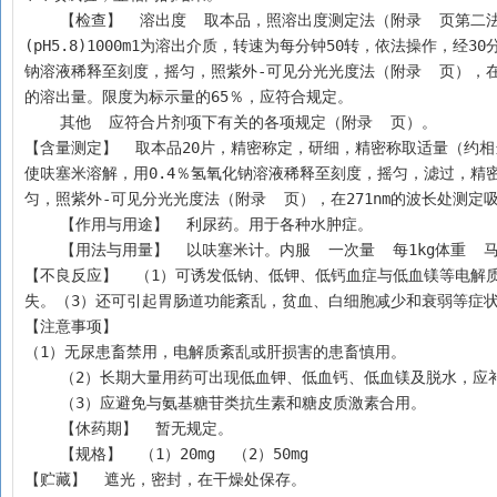
    【检查】  溶出度  取本品，照溶出度测定法（附录  页第
(pH5.8)1000m1为溶出介质，转速为每分钟50转，依法操作，经
钠溶液稀释至刻度，摇匀，照紫外-可见分光光度法（附录  页），在271
的溶出量。限度为标示量的65％，应符合规定。
    其他  应符合片剂项下有关的各项规定（附录  页）。
【含量测定】  取本品20片，精密称定，研细，精密称取适量（约相当于
使呋塞米溶解，用0.4％氢氧化钠溶液稀释至刻度，摇匀，滤过，精密量
匀，照紫外-可见分光光度法（附录  页），在271nm的波长处测定吸光度
    【作用与用途】  利尿药。用于各种水肿症。
    【用法与用量】  以呋塞米计。内服  一次量  每1kg体重  
【不良反应】  （1）可诱发低钠、低钾、低钙血症与低血镁等电解
失。（3）还可引起胃肠道功能紊乱，贫血、白细胞减少和衰弱等症
【注意事项】    
（1）无尿患畜禁用，电解质紊乱或肝损害的患畜慎用。
    （2）长期大量用药可出现低血钾、低血钙、低血镁及脱水
    （3）应避免与氨基糖苷类抗生素和糖皮质激素合用。
    【休药期】  暂无规定。
    【规格】  （1）20mg  （2）50mg     
【贮藏】  遮光，密封，在干燥处保存。