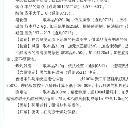
    本品在乙醚中易溶，在乙醇中溶解，在水中几乎不溶。
    熔点	本品的熔点（通则0612第二法）为57～60℃。
    酸值	应不大于1.0（通则0713）。
    皂化值	取本品约20.0g，依法操作（通则0713），应
    碘值	取本品2.0g，加三氯甲烷25ml，振摇使溶解，依法操
    羟值	应为197～217（通则0713）。
    【鉴别】在含量测定项下记录的色谱图中，供试品溶液主峰
    【检查】碱度	取本品3.0g，加无水乙醇25ml，
    乙醇溶液的澄清度与颜色	取本品0.50g，加乙醇20ml，加热使溶解，放冷，溶液应澄清无色；如显浑浊，与1号浊度标准液（通则0902第一法）比
较，应不得更浓。
    炽灼残渣	取本品2.0g，依法检查（通则0841），遗留
    【含量测定】照气相色谱法（通则0521）测定。
    色谱条件与系统适用性试验	以100%-聚二甲基硅氧烷毛细管柱为分析柱，火焰离子化检测器；柱温205℃，进样口温度250℃，检测器温度
250℃；理论板数按十八醇峰计算不低于10 000，十八醇峰与相邻
    测定法	取本品100mg，精密称定，置100ml量瓶中，加无水乙醇溶解并稀释至刻度，摇匀，精密量取1µl注入气相色谱仪，记录色谱图；另
精密称取十八醇对照品适量，加无水乙醇溶解制成每1ml中含1.0m
    【类别】药用辅料，阻滞剂和基质等。
    【贮藏】密闭，在阴凉干燥处保存。