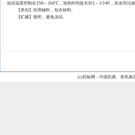
油浴温度控制在150～160℃，加热时间延长到1～2小时，其余同法操作。
    【类别】药用辅料，包衣材料。
    【贮藏】密闭，避免冻结。
(c)药标网 - 中国药典、兽药