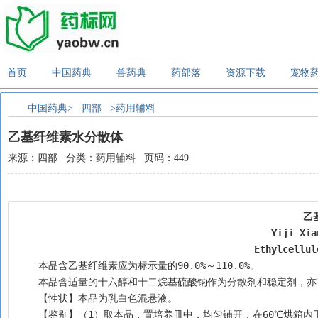
首页
中国药典
兽药典
药部落
资源下载
宠物
中国药典>
四部
>药用辅料
乙基纤维素水分散体
来源：四部 分类：药用辅料 页码：449
乙
Yiji Xia
Ethylcellul
    本品含乙基纤维素应为标示量的90.0%～110.0%。
    本品含适量的十六醇和十二烷基硫酸钠作为分散剂和稳定剂
    【性状】本品为乳白色混悬液。
    【鉴别】（1）取本品，置培养皿中，均匀铺开，在60℃烘