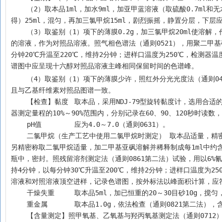
    （2）取本品1ml，加水9ml，加亚甲蓝溶液（取硫酸0.7ml和无水硫酸钠5g，置烧杯中，缓慢加水90ml，再加0.3%亚甲蓝溶液至100ml，混匀，即
得）25ml，混匀，再加三氯甲烷15ml，剧烈振摇，静置分层，下层
    （3）取鉴别（1）项下的薄膜0.2g，加三氯甲烷20ml使溶解，作为供试品溶液；取十六醇对照品适量，加三氯甲烷溶解并制成每1ml中约含0.1g
的溶液，作为对照品溶液。照气相色谱法（通则0521），用聚二甲
分钟20℃升温至220℃，维持2分钟；进样口温度为250℃，检测器
谱图中应呈现十六醇对照品溶液主峰相同保留时间的色谱峰。
    （4）取鉴别（1）项下的薄膜少许，照红外分光光度法（通则04
且与乙基纤维素对照品图谱一致。
    【检查】黏度	取本品，采用NDJ-79型旋转黏度计，选用合适的转子，调节温度为25℃±0.1℃，测定动力黏度（通则0633第二法）。读数应在仪
器测定量程的10%～90%范围内，分别记录在60、90、120秒时读数
    pH值	应为4.0～7.0（通则0631）。
    二氯甲烷（生产工艺中使用二氯甲烷时测定）	取本品适量，精密称定，用二甲基亚砜溶解并稀释制成每1ml中约含75mg的溶液，作为供试品溶液；
另精密称取二氯甲烷适量，加二甲基亚砜溶解并稀释制成每1ml中约含
瓶中，密封。照残留溶剂测定法（通则0861第二法）试验，用以6%
持4分钟，以每分钟30℃升温至200℃，维持2分钟；进样口温度为2
溶液和对照溶液顶空进样，记录色谱图，按外标法以峰面积计算，应
    干燥失重	取本品5ml，加已恒重的20～30目砂
    重金属	取本品1.0g，依法检查（通则0821第
    【含量测定】照甲氧基、乙氧基与羟丙氧基测定法（通则0712）测定。如采用第二法（容量法），取本品适量（相当于乙氧基10mg），精密称定，