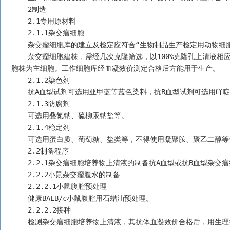
    2制造
    2.1专用原材料
    2.1.1杂交瘤细胞
    杂交瘤细胞库的建立及检定应符合“生物制品生产检定用动物
    杂交瘤细胞建株，需经几次克隆筛选，以100%克隆孔上清液相应抗体阳性的作为原始细胞株。原始细胞株经传代，稳定分泌特异性抗体的杂交瘤细
胞株为主细胞。工作细胞库经血凝效价测定合格后方能用于生产。
    2.1.2染色剂
    抗A血型试剂可选用亚甲蓝等蓝色染料，抗B血型试剂可选用吖
    2.1.3防腐剂
    可选用叠氮钠、硫柳汞钠盐等。
    2.1.4稳定剂
    可选用蛋白质、葡萄糖、盐类等，不得使用凝聚胺、聚乙二醇
    2.2制备程序
    2.2.1杂交瘤细胞培养物上清液的制备抗A血型或抗B血
    2.2.2小鼠杂交瘤腹水的制备
    2.2.2.1小鼠腹腔预处理
    健康BALB/c小鼠腹腔用石蜡油预处理。
    2.2.2.2接种
    检测杂交瘤细胞培养物上清液，其抗体血凝效价合格后，用生理氯化钠溶液或不完全培养液重新悬浮细胞，接种于数天前用石蜡油处理过的小鼠腹