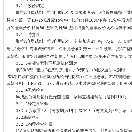
    3.1.1效价测定
    取抗A血型试剂、抗B血型试剂及国家参考品，2倍系列稀释至
悬液对照，置18~25℃反应15分钟，以每分钟1000转离心1分钟
胞的凝集效价和抗B血型试剂对B血型红细胞的凝集效价均不得低于国
    3.1.2特异性
    取抗A血型试剂、抗B血型试剂，分别加入2% A
、A
B、B、O
1
2
离心1分钟后肉眼观察结果。红细胞悬液对照应不产生凝集；抗A血型
试剂应与B血型红细胞产生凝集，与A1、O血型红细胞不产生凝集，
    3.1.3冷凝集素和不规则抗体测定
    取3例A型（测抗B血型试剂用〉、3例B型（测抗A血型试剂用）、10例O型红细胞，每一例红细胞分别用生理氯化钠溶液配制成2%红细胞悬液、用
20%牛血清白蛋白生理氯化钠溶液配制成5%红细胞悬液。2%红细胞悬
试剂分别于18~25℃、37℃进行测试。2小时后肉眼观察结果，所
    3.1.4无菌检查
    半成品分装后留样做无菌检查，采用直接接种法（通则1101
    3.1.5稳定性试验
    37℃至少放置7天（有效期为1年）或14天（有效期为2年）后，应
    3.2成品检定
    3.2.1物理检查外观
    抗A血型试剂应为透明或微带乳光的蓝色液体，抗B血型试