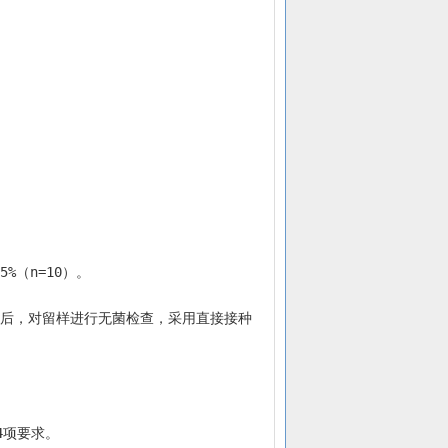
%（n=10）。
.4项要求。