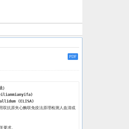
PDF
法）
eilianmianyifa)
allidum (ELISA)
有关要求。