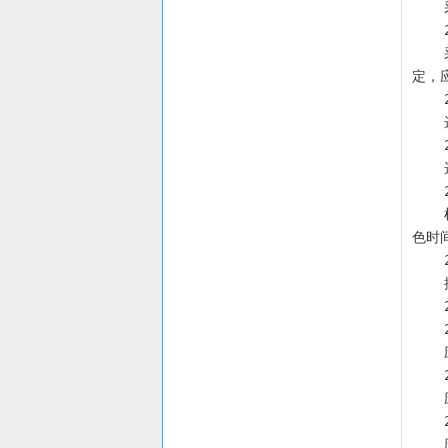
    采用最佳包被浓度的抗原包被微孔板孔，经封闭、干燥和密封等处理后，保存于2~8℃。对包被抗原板须抽样进行检
定，应
    检测过程中加入检测样本后反应时间应不低于60分钟，加入酶结合物后反应时间应不低于30分钟，加入显色液后显
色时