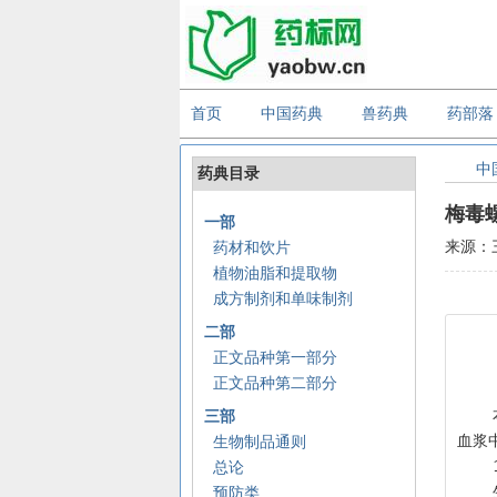
首页
中国药典
兽药典
药部落
中
药典目录
梅毒
一部
来源：
药材和饮片
植物油脂和提取物
成方制剂和单味制剂
二部
正文品种第一部分
正文品种第二部分
    本品系用梅毒螺旋体抗原包被的微孔板和酶标记抗原及其他试剂制成，应用双抗原夹心酶联免疫法原理检测人血清或
三部
血浆
生物制品通则
总论
预防类