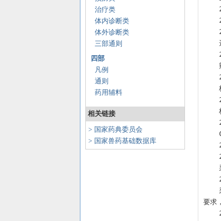
治疗类
体内诊断类
体外诊断类
三部通则
四部
凡例
通则
药用辅料
相关链接
> 国家药典委员会
> 国家兽药基础数据库
    采用常规过碘酸钠-乙二醇或其他适宜方法对纯化抗原进行辣根过氧化物酶或其他酶标记，酶标记抗原的活性应符合
要求