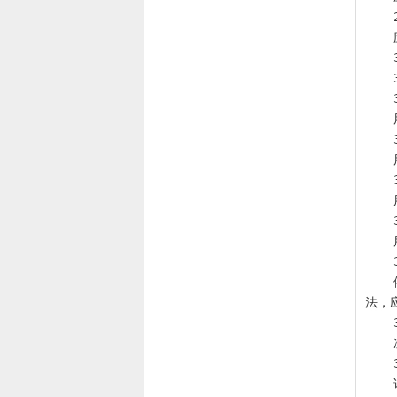
    依法检查（通则1101）含有蛋白质成分的液体组分，半成品加防腐剂分装后，对留样进行无菌检查，采用直接接种
法，