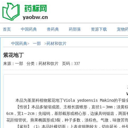
首页
中国药典
兽药典
药部落
资源下载
宠物
中国药典>
一部
>药材和饮片
紫花地丁
来源：一部 分类：药材和饮片 页码：337
    本品为堇菜科植物紫花地丁Viola yedoensis Maki
    【性状】本品多皱缩成团。主根长圆锥形，直径1～3mm；淡黄棕色，有细纵皱纹。叶基生，灰绿色，展平后叶片呈披针形或卵状披针形，长1.5～
6cm，宽1～2cm；先端钝，基部截形或稍心形，边缘具钝锯齿，两
花距细管状。蒴果椭圆形或3裂，种子多数，淡棕色。气微，味微苦
    【鉴别】（1）本品叶横切面：上表皮细胞较大，切向延长，外壁较厚，内壁黏液化，常膨胀呈半圆形；下表皮细胞较小，偶有黏液细胞；上、下表