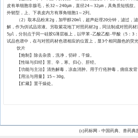
皮有单细胞非腺毛，长32～240μm，直径24～32μm，具角质短线
外韧型，上、下表皮内方有厚角细胞1～2列。
    （2）取本品粉末2g，加甲醇20ml，超声处理20分钟，滤过，滤液蒸干，残渣加热水10ml，搅拌使溶解，滤过，滤液蒸干，残渣加甲醇1ml使溶
解，作为供试品溶液。另取紫花地丁对照药材2g，同法制成对照药材溶
5μl，分别点于同一硅胶G薄层板上，以甲苯-乙酸乙酯-甲酸（5：3
试品色谱中，在与对照药材色谱相应的位置上，显3个相同颜色的荧
    饮片
    【炮制】除去杂质，洗净，切碎，干燥。
    【性味与归经】苦、辛，寒。归心、肝经。
    【功能与主治】清热解毒，凉血消肿。用于疔疮肿毒，痈疽发
    【用法与用量】15～30g。
    【贮藏】置干燥处。
(c)药标网 - 中国药典、兽药